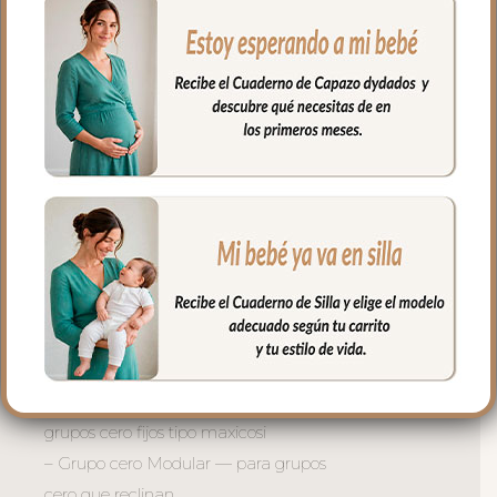
la suavidad floral del exterior.
– Ojales en respaldo y culete para la
salida de arneses.
– Traseras ajustadas con goma en la
parte superior y en la inferior para que
quede bien sujeta.
– Respaldo de rejilla 3D para una buena
ventilación
– Microfibra hueca transpirable y ligera
-Cremalleras laterales al tono. Puedes
quitar la tapa y te queda la funda.
**Dos modelos disponibles:
– Grupo cero tipos Maxicosi — para
grupos cero fijos tipo maxicosi
– Grupo cero Modular — para grupos
cero que reclinan.