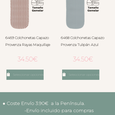
6469 Colchonetas Capazo
6468 Colchonetas Capazo
Provenza Rayas Maquillaje
Provenza Tulipán Azul
34.50
€
34.50
€
Seleccionar opciones
Seleccionar opciones
● Coste Envío 3.90€ a la Península.
-Envío incluido para compras