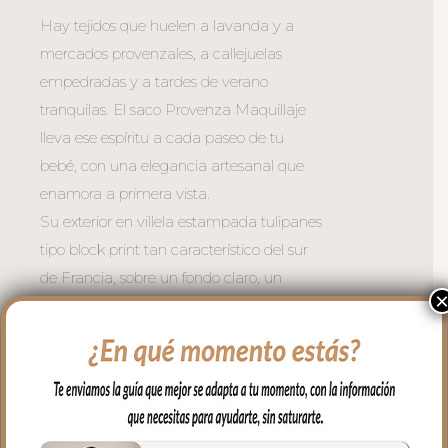
Hay tejidos que huelen a lavanda y a
mercados provenzales, a callejuelas
empedradas y a tardes de verano
tranquilas. El saco Provenza Maquillaje
lleva ese espíritu a cada paseo de tu
bebé, con una elegancia artesanal que
enamora a primera vista.
Su exterior en villela estampada tulipanes
tipo block print tan característico del sur
de Francia, sobre un fondo claro, un
estampado que evoca la tradición textil
provenzal con una sensibilidad
completamente actual.
Para el interior suave villela con rayas
verticales aporta frescura y carácter: un
guiño clásico que equilibra a la perfección