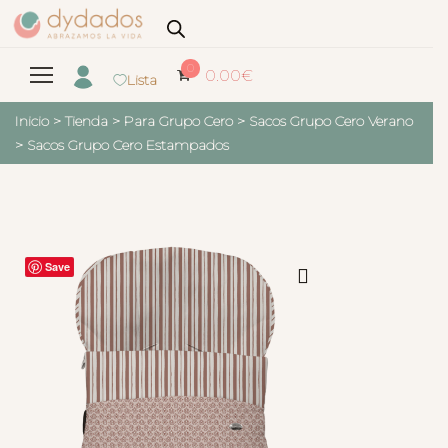
0
0.00
€
Lista
Inicio
>
Tienda
>
Para Grupo Cero
>
Sacos Grupo Cero Verano
>
Sacos Grupo Cero Estampados
Save