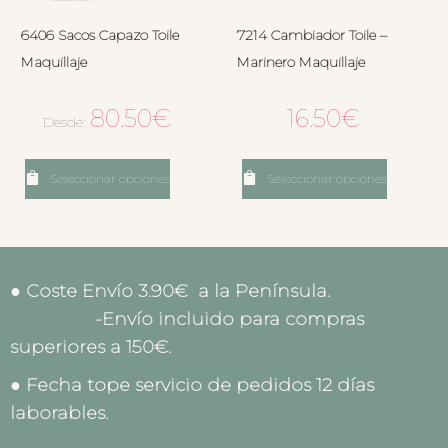
6406 Sacos Capazo Toile
7214 Cambiador Toile –
Maquillaje
Marinero Maquillaje
80.50
€
16.50
€
Desde:
Seleccionar opciones
Seleccionar opciones
● Coste Envío 3.90€ a la Península.
-Envío incluido para compras
superiores a 150€.
● Fecha tope servicio de pedidos 12 días
laborables.