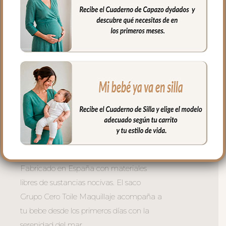
quede bien sujeta.
– Respaldo de rejilla 3D para una buena
ventilación
– Microfibra hueca transpirable y ligera
-Cremalleras laterales al tono. Puedes
quitar la tapa y te queda la funda.
**Dos modelos disponibles:
– Grupo cero tipos Maxicosi — para
grupos cero fijos tipo maxicosi
– Grupo cero Modular — para grupos
cero que reclinan
Fabricado en España con materiales
libres de sustancias nocivas. El saco
Grupo Cero Toile Maquillaje acompaña a
tu bebe desde los primeros días con la
serenidad del mar