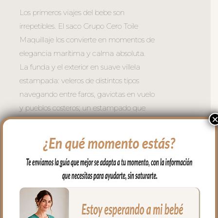
Los primeros viajes del bebe son
irrepetibles. El saco Grupo Cero Toile
Maquillaje los convierte en momentos de
elegancia marítima y calma absoluta.
La funda y el exterior en suave villela
estampada: veleros de distintos tipos
navegando entre faros, gaviotas en vuelo
y pueblos costeros; un estampado que
evoca la serenidad del Mediterráneo en
verano coordinado con la vuelta del peto
en piqué de algodón Roma Maquillaje
para lograr una armonía perfecta.
– Ojales en respaldo y culete para la
salida de arneses.
– Traseras ajustadas con goma en la
parte superior y en la inferior para que