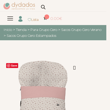
0
0.00
€
Lista
Inicio
>
Tienda
>
Para Grupo Cero
>
Sacos Grupo Cero Verano
>
Sacos Grupo Cero Estampados
Save