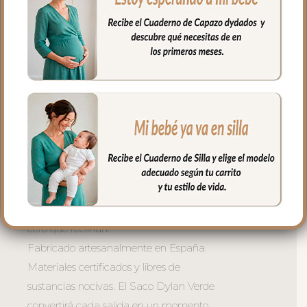
parte superior y en la inferior para que
quede bien sujeta.
– Respaldo de rejilla 3D para una buena
ventilación
– Microfibra hueca transpirable y ligera
-Cremalleras laterales al tono. Puedes
quitar la tapa y te queda la funda.
**Dos modelos disponibles:
– Grupo cero tipos Maxicosi — para
grupos cero fijos tipo maxicosi
– Grupo cero Modular — para grupos
cero que reclinan.
Fabricado artesanalmente en España.
Materiales certificados y libres de
sustancias nocivas. El Saco Dylan Verde
convertirá cada salida en un momento