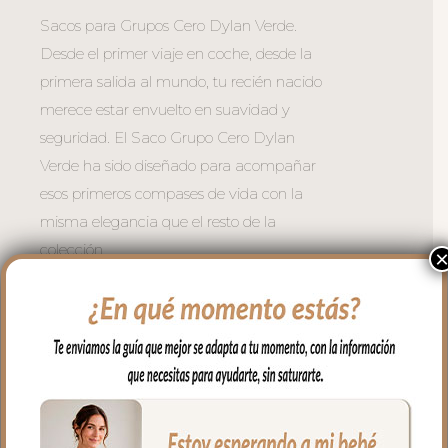
Sacos para Grupos Cero Dylan Verde.
Desde el primer viaje en coche, desde la
primera salida al mundo, tu recién nacido
merece estar envuelto en suavidad y
seguridad. El Saco Grupo Cero Dylan
Verde ha sido diseñado para acompañar
esos primeros compases de vida con la
misma elegancia que el resto de la
colección.
El exterior en piqué Roma Verde y el
interior en villela estampada Dylan crean
una combinación de texturas que es tan
agradable al tacto como a la vista.
– Ojales en respaldo y culete para la
salida de arneses.
– Traseras ajustadas con goma en la