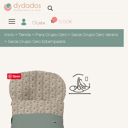
0
0.00
€
Lista
Inicio
>
Tienda
>
Para Grupo Cero
>
Sacos Grupo Cero Verano
>
Sacos Grupo Cero Estampados
Save