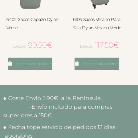
6402 Sacos Capazo Dylan
6106 Sacos Verano Para
Verde
Silla Dylan Verano Verde
80.50
€
117.50
€
Desde:
Desde:
Seleccionar opciones
Seleccionar opciones
● Coste Envío 3.90€ a la Península.
-Envío incluido para compras
superiores a 150€.
● Fecha tope servicio de pedidos 12 días
laborables.