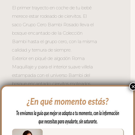
El primer trayecto en coche de tu bebé
merece estar rodeado de ciervitos. El
saco Grupo Cero Bambi Rosado lleva el
bosque encantado de la Colección
Bambi hasta el grupo cero, con la misma
calidad y ternura de siempre.
Exterior en piqué de algodón Roma
Maquillaje y para el interior suave villela
estampada con el universo Bambi del
bosque encantado: ciervitos moteados,
árboles tonos suaves, mariposas,
florecillas y hojitas haciendo contrastes de
color, todo sobre fondo claro; Un saco que
abriga con suavidad y enamora con
cada vuelta de rueda.
– Ojales en respaldo y culete para la