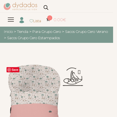
0
0.00
€
Lista
Inicio
>
Tienda
>
Para Grupo Cero
>
Sacos Grupo Cero Verano
>
Sacos Grupo Cero Estampados
Save