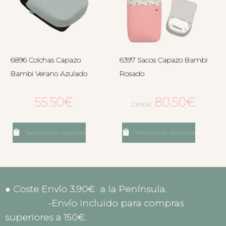
6896 Colchas Capazo
6397 Sacos Capazo Bambi
Bambi Verano Azulado
Rosado
55.50
€
80.50
€
Desde:
Seleccionar opciones
Seleccionar opciones
● Coste Envío 3.90€ a la Península.
-Envío incluido para compras
superiores a 150€.