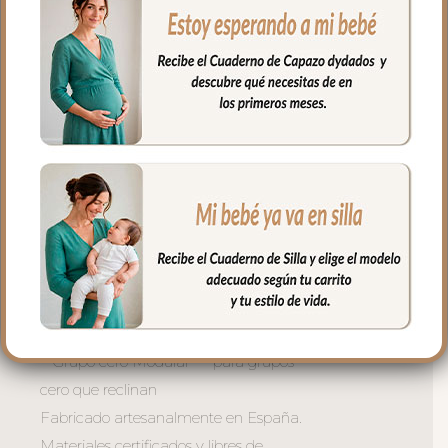
salida de arneses.
– Traseras ajustadas con goma en la
parte superior y en la inferior para que
quede bien sujeta.
– Respaldo de rejilla 3D para una buena
ventilación
– Microfibra hueca transpirable y ligera
-Cremalleras laterales al tono. Puedes
quitar la tapa y te queda la funda.
**Dos modelos disponibles:
– Grupo cero tipos Maxicosi — para
grupos cero fijos tipo maxicosi
– Grupo cero Modular — para grupos
cero que reclinan
Fabricado artesanalmente en España.
Materiales certificados y libres de