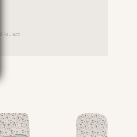
bi Azulado
S