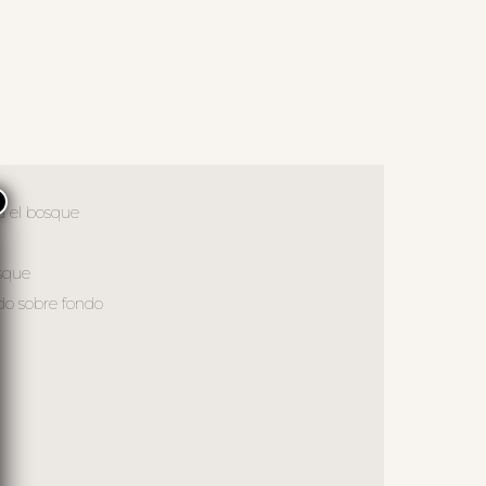
×
a el bosque
sque
odo sobre fondo