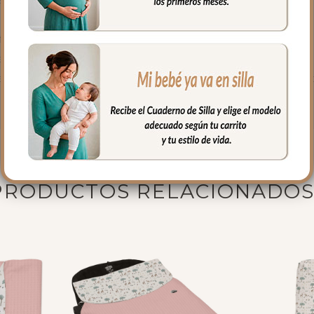
ijos tipo maxicosi
eclinan
certificados y libres de sustancias nocivas. El Saco de Silla Bam
PRODUCTOS RELACIONADO