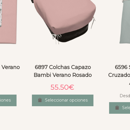
 Verano
6897 Colchas Capazo
6596 
Bambi Verano Rosado
Cruzado
55.50
€
Desd
iones
Seleccionar opciones
Sel