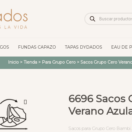
Búsqueda
de
productos
OGOS
FUNDAS CAPAZO
TAPAS DYDADOS
EAU DE 
Inicio
>
Tienda
>
Para Grupo Cero
>
Sacos Grupo Cero Veran
6696 Sacos 
Verano Azul
Sacos para Grupo Cero Bambi A