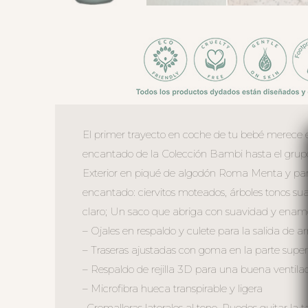
El primer trayecto en coche de tu bebé merece e
encantado de la Colección Bambi hasta el grupo
Exterior en piqué de algodón Roma Menta y para
encantado: ciervitos moteados, árboles tonos suav
claro; Un saco que abriga con suavidad y enam
– Ojales en respaldo y culete para la salida de ar
– Traseras ajustadas con goma en la parte superio
– Respaldo de rejilla 3D para una buena ventila
– Microfibra hueca transpirable y ligera
-Cremalleras laterales al tono. Puedes quitar la 