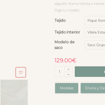
algodón Roma Menta e interior 
Elige tu modelo.
Tejido
Tejido interior
Modelo de
saco
129.00
€
Medidas
Envíos y De