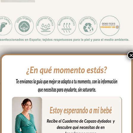
star rodeado de ciervitos. El saco Grupo Cero Bambi Azulado llev
 cero, con la misma calidad y ternura de siempre.
 el interior suave villela estampada con el universo Bambi del bo
es, mariposas, florecillas y hojitas haciendo contrastes de color, t
ora con cada vuelta de rueda.
neses.
r y en la inferior para que quede bien sujeta.
ción
tapa y te queda la funda.