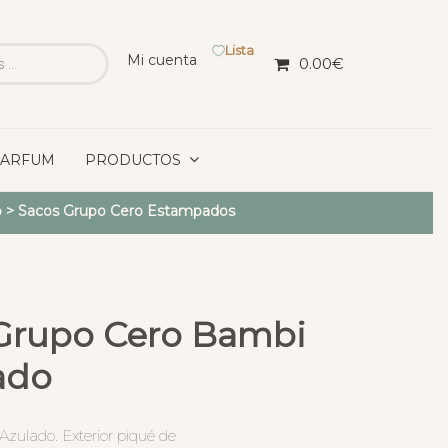
Lista
Mi cuenta
0.00
€
PARFUM
PRODUCTOS
o
>
Sacos Grupo Cero Estampados
Grupo Cero Bambi
ado
zulado. Exterior piqué de