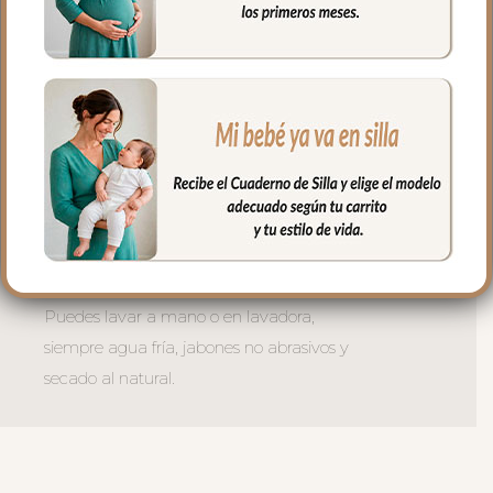
en la parte superior y en la inferior para
que quede bien sujeta.
La tapa del saco en tejido polipiel lisa;
una polipiel sintética muy suave y
agradable.
El relleno de la tapa es de micro fibra
hueca para mayor confort del bebé y
muy buena transpirabilidad.
El tejido del interior de la tapa es el
mismo tejido que la funda.
Puedes lavar a mano o en lavadora,
siempre agua fría, jabones no abrasivos y
secado al natural.