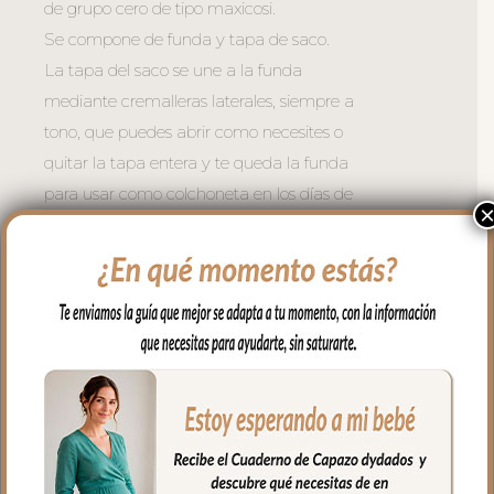
de grupo cero de tipo maxicosi.
Se compone de funda y tapa de saco.
La tapa del saco se une a la funda
mediante cremalleras laterales, siempre a
tono, que puedes abrir como necesites o
quitar la tapa entera y te queda la funda
para usar como colchoneta en los días de
calor.
Para el tejido de la funda puedes elegir
en piqué de algodón o en pelo corto liso.
Con un relleno de micro fibra hueca para
mayor confort del bebé y muy buena
transpirabilidad. Por el revés un tejido
rejilla 3D para una mejor ventilación.
Ojales en respaldo y culete para la salida
de arneses. Traseras ajustadas con goma