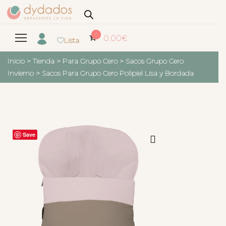
0
0.00
€
Lista
Inicio
>
Tienda
>
Para Grupo Cero
>
Sacos Grupo Cero
Invierno
>
Sacos Para Grupo Cero Polipiel Lisa y Bordada
Save