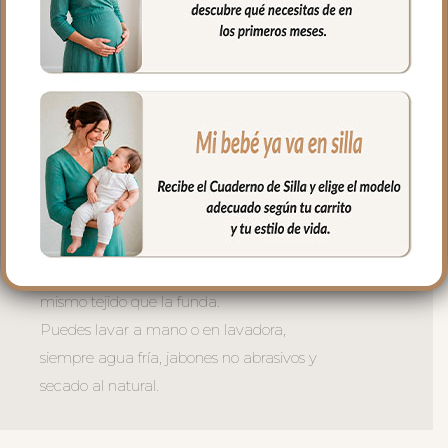
de arneses. Traseras ajustadas con goma
en la parte superior y en la inferior para
que quede bien sujeta.
La tapa del saco en tejido polipiel
bordada; una polipiel sintética muy suave
y agradable.
El relleno de la tapa es de micro fibra
hueca para mayor confort del bebé y
muy buena transpirabilidad.
El tejido del interior de la tapa es el
mismo tejido que la funda.
Puedes lavar a mano o en lavadora,
siempre agua fría, jabones no abrasivos y
secado al natural.