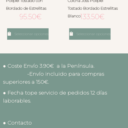
Polipiel Tostado con
Colcha Joss Polipiel
Bordado de Estrellitas
Tostado Bordado Estrellitas
95.50
€
133.50
€
Blanco
Seleccionar opciones
Seleccionar opciones
● Coste Envío 3.90€ a la Península.
-Envío incluido para compras
superiores a 150€.
● Fecha tope servicio de pedidos 12 días
laborables.
● Contacto