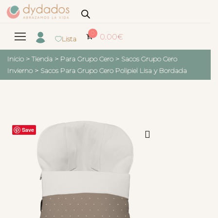
0
0.00
€
Lista
Inicio
>
Tienda
>
Para Grupo Cero
>
Sacos Grupo Cero
Invierno
>
Sacos Para Grupo Cero Polipiel Lisa y Bordada
Save