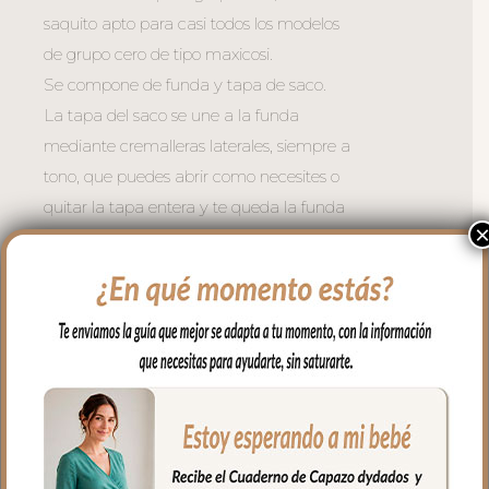
saquito apto para casi todos los modelos
de grupo cero de tipo maxicosi.
Se compone de funda y tapa de saco.
La tapa del saco se une a la funda
mediante cremalleras laterales, siempre a
tono, que puedes abrir como necesites o
quitar la tapa entera y te queda la funda
para usar como colchoneta en los días de
calor.
Para el tejido de la funda puedes elegir
en piqué de algodón o en pelo corto liso.
Con un relleno de micro fibra hueca para
mayor confort del bebé y muy buena
transpirabilidad. Por el revés un tejido
rejilla 3D para una mejor ventilación.
Ojales en respaldo y culete para la salida