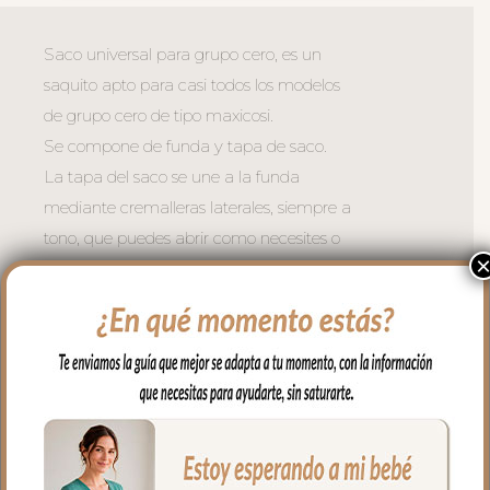
Saco universal para grupo cero, es un
saquito apto para casi todos los modelos
de grupo cero de tipo maxicosi.
Se compone de funda y tapa de saco.
La tapa del saco se une a la funda
mediante cremalleras laterales, siempre a
tono, que puedes abrir como necesites o
quitar la tapa entera y te queda la funda
para usar como colchoneta en los días de
calor.
Para el tejido de la funda puedes elegir
en piqué de algodón o en pelo corto liso.
Con un relleno de micro fibra hueca para
mayor confort del bebé y muy buena
transpirabilidad. Por el revés un tejido