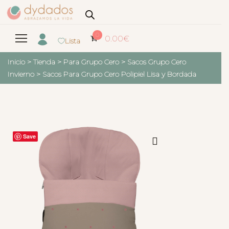
0
0.00
€
Lista
Inicio
>
Tienda
>
Para Grupo Cero
>
Sacos Grupo Cero
Invierno
>
Sacos Para Grupo Cero Polipiel Lisa y Bordada
Save