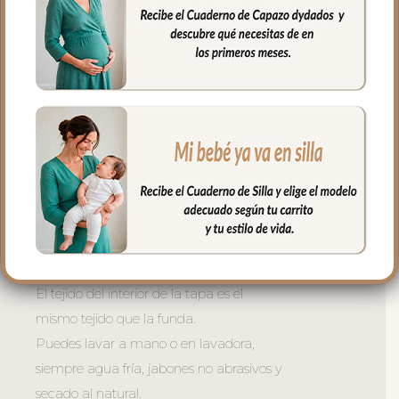
rejilla 3D para una mejor ventilación.
Ojales en respaldo y culete para la salida
de arneses. Traseras ajustadas con goma
en la parte superior y en la inferior para
que quede bien sujeta.
La tapa del saco en tejido polipiel
bordada; una polipiel sintética muy suave
y agradable.
El relleno de la tapa es de micro fibra
hueca para mayor confort del bebé y
muy buena transpirabilidad.
El tejido del interior de la tapa es el
mismo tejido que la funda.
Puedes lavar a mano o en lavadora,
siempre agua fría, jabones no abrasivos y
secado al natural.