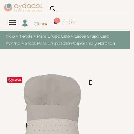
0
0.00
€
Lista
Inicio
>
Tienda
>
Para Grupo Cero
>
Sacos Grupo Cero
Invierno
>
Sacos Para Grupo Cero Polipiel Lisa y Bordada
Save