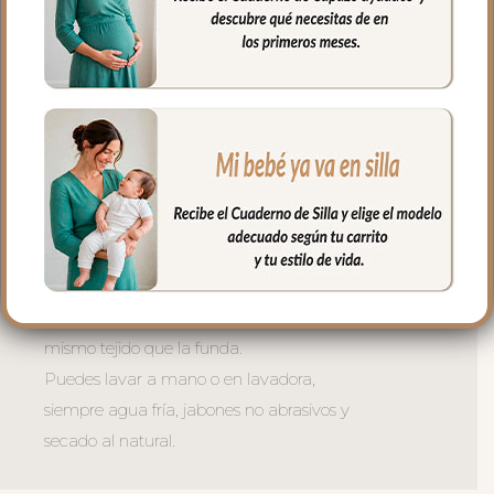
Ojales en respaldo y culete para la salida
de arneses. Traseras ajustadas con goma
en la parte superior y en la inferior para
que quede bien sujeta.
La tapa del saco en tejido polipiel
bordada; una polipiel sintética muy suave
y agradable.
El relleno de la tapa es de micro fibra
hueca para mayor confort del bebé y
muy buena transpirabilidad.
El tejido del interior de la tapa es el
mismo tejido que la funda.
Puedes lavar a mano o en lavadora,
siempre agua fría, jabones no abrasivos y
secado al natural.