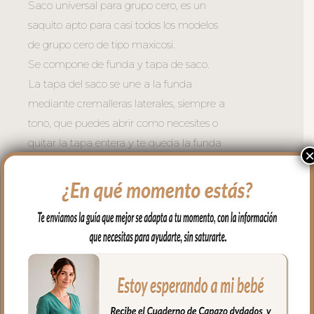
Saco universal para grupo cero, es un
saquito apto para casi todos los modelos
de grupo cero de tipo maxicosi.
Se compone de funda y tapa de saco.
La tapa del saco se une a la funda
mediante cremalleras laterales, siempre a
tono, que puedes abrir como necesites o
quitar la tapa entera y te queda la funda
para usar como colchoneta en los días de
calor.
Para el tejido de la funda puedes elegir
en piqué de algodón o en pelo corto liso.
Con un relleno de micro fibra hueca para
mayor confort del bebé y muy buena
transpirabilidad. Por el revés un tejido
rejilla 3D para una mejor ventilación.