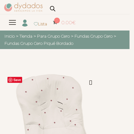
0
0.00
€
Lista
Inicio
>
Tienda
>
Para Grupo Cero
>
Fundas Grupo Cero
>
Fundas Grupo Cero Piqué Bordado
Save