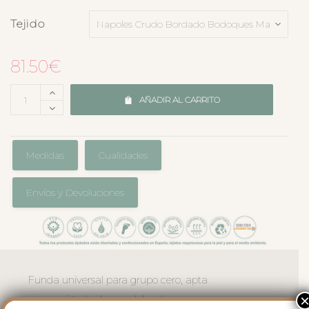
Tejido
81.50
€
AÑADIR AL CARRITO
Medidas
Cualidades
Envíos y Devoluciones
Funda universal para grupo cero, apta
para casi todos los modelos de grupo cero