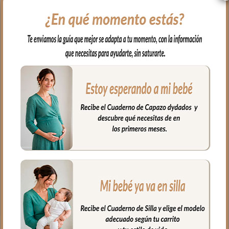
de tipo maxicosi.
El tejido para la funda en piqué bordado;
un piqué de algodón. Con un relleno de
micro fibra hueca para mayor confort del
bebé y muy buena transpirabilidad. Por
el revés un tejido rejilla 3D para una
mejor ventilación.
Ojales en respaldo y culete para la salida
de arneses. Traseras ajustadas con goma
en la parte superior y en la inferior para
que quede bien sujeta.
Puedes lavar a mano o en lavadora,
siempre agua fría, jabones no abrasivos y
secado al natural.