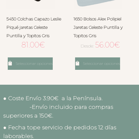
5450 Colchas Capazo Leslie
1650 Bolsos Alex Polipiel
Piqué jaretas Celeste
Jaretas Celeste Puntilla y
Puntilla y Topitos Gris
Topitos Gris
81.00
€
56.00
€
Desde:
Seleccionar opciones
Seleccionar opciones
● Coste Envío 3.90€ a la Península.
-Envío incluido para compras
superiores a 150€.
● Fecha tope servicio de pedidos 12 días
laborables.