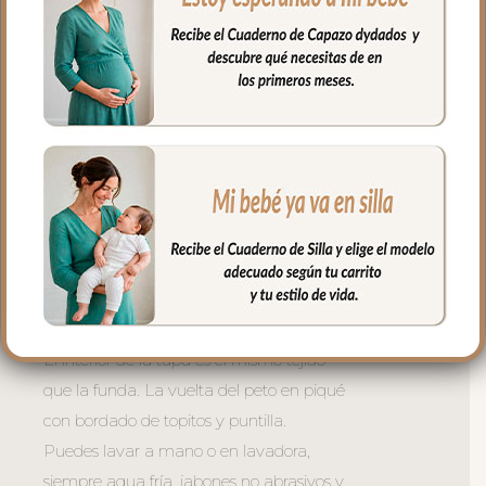
muy buena transpirabilidad. Por el revés
un tejido rejilla 3D para una mejor
ventilación.
La tapa del saco se une a la funda
mediante cremalleras laterales, siempre
al tono, que puedes abrir como necesites
o quitar la tapa entera y usar la funda
como colchoneta de capazo.
El relleno de la tapa es de micro fibra
hueca para mayor confort del bebé y
muy buena transpirabilidad.
El interior de la tapa es el mismo tejido
que la funda. La vuelta del peto en piqué
con bordado de topitos y puntilla.
Puedes lavar a mano o en lavadora,
siempre agua fría, jabones no abrasivos y