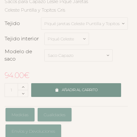
Sacos para Capazo Leslie Piqué Jaretas
Celeste Puntilla y Topitos Gris
Tejido
Tejido interior
Modelo de
saco
94.00
€
AÑADIR AL CARRITO
Medidas
Cualidades
Envíos y Devoluciones