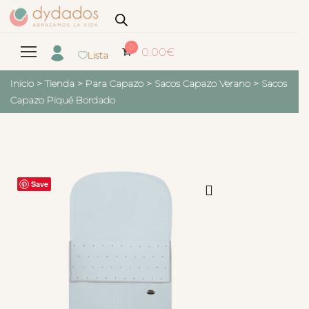
0
0.00
€
Lista
Inicio
>
Tienda
>
Para Capazo
>
Sacos Capazo Verano
>
Sacos
Capazo Piqué Bordado
Save