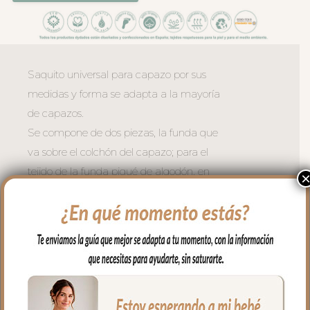
Saquito universal para capazo por sus
medidas y forma se adapta a la mayoría
de capazos.
Se compone de dos piezas, la funda que
va sobre el colchón del capazo; para el
tejido de la funda piqué de algodón, en
todo el borde lleva un volantito que
permite cubrir la cremallera para no
rozar al bebé en las piernitas.
Para la tapa del saco tejido piqué con
jaretas; un piqué de algodón.
El relleno de la funda es de micro fibra
hueca para mayor confort del bebé y