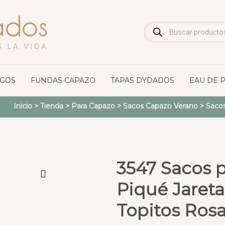
Búsqueda
de
productos
OGOS
FUNDAS CAPAZO
TAPAS DYDADOS
EAU DE 
Inicio
>
Tienda
>
Para Capazo
>
Sacos Capazo Verano
>
Saco
3547 Sacos p
Piqué Jareta
Topitos Ros