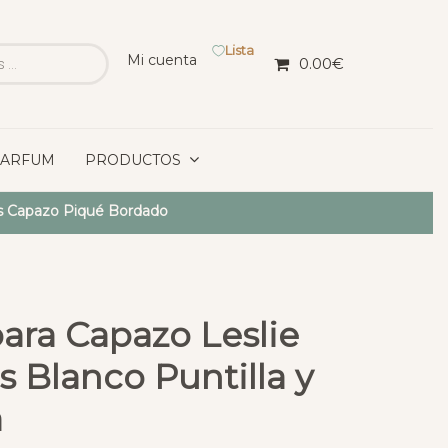
Lista
Mi cuenta
0.00
€
PARFUM
PRODUCTOS
s Capazo Piqué Bordado
ara Capazo Leslie
s Blanco Puntilla y
a