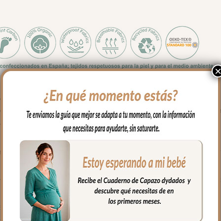
y forma se adapta a la mayoría de capazos.
el colchón del capazo; para el tejido de la funda piqué de algodón
mallera para no rozar al bebé en las piernitas.
n piqué de algodón.
ara mayor confort del bebé y muy buena transpirabilidad. Por el rev
alleras laterales, siempre al tono, que puedes abrir como necesites
 capazo.
ra mayor confort del bebé y muy buena transpirabilidad.
unda. La vuelta del peto en piqué con bordado de topitos y puntilla.