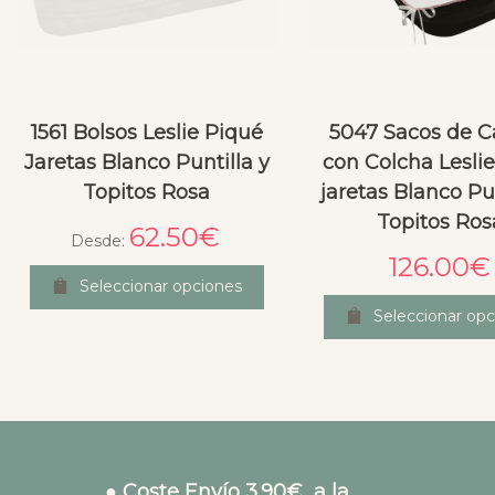
1561 Bolsos Leslie Piqué
5047 Sacos de 
Jaretas Blanco Puntilla y
con Colcha Lesli
Topitos Rosa
jaretas Blanco Pun
Topitos Ros
62.50
€
Desde:
126.00
€
Seleccionar opciones
Seleccionar opc
● Coste Envío 3.90€ a la