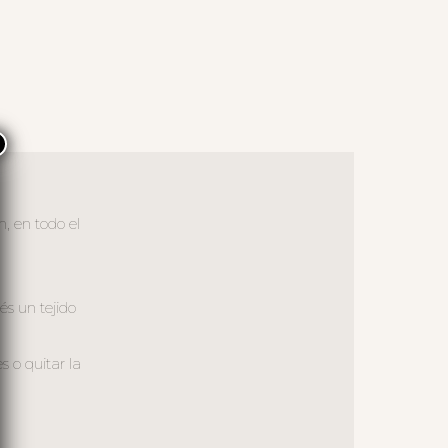
×
, en todo el
és un tejido
 o quitar la