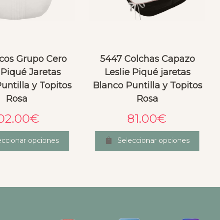
acos Grupo Cero
5447 Colchas Capazo
 Piqué Jaretas
Leslie Piqué jaretas
untilla y Topitos
Blanco Puntilla y Topitos
Rosa
Rosa
02.00
€
81.00
€
eccionar opciones
Seleccionar opciones