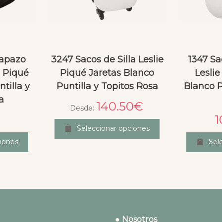
Capazo
3247 Sacos de Silla Leslie
1347 S
e Piqué
Piqué Jaretas Blanco
Leslie
tilla y
Puntilla y Topitos Rosa
Blanco P
a
140.50
€
Desde:
1
Seleccionar opciones
iones
Sel
● Nosotros