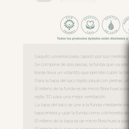
Saquito universal para capazo por sus medidas 
Se compone de dos piezas, la funda que va sobre 
borde lleva un volantito que permite cubrir la cre
Para la tapa del saco tejido piqué con jaretas; u
El relleno de la funda es de micro fibra hueca p
rejilla 3D para una mejor ventilación.
La tapa del saco se une a la funda mediante crem
tapa entera y usar la funda como colchoneta de
El relleno de la tapa es de micro fibra hueca pa
El interior de la tapa es el mismo tejido que la f