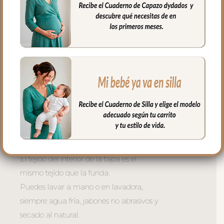
muy buena transpirabilidad. Por el revés
un tejido rejilla 3D para una mejor
ventilación.
La tapa del saco se une a la funda
mediante cremalleras laterales, siempre
al tono, que puedes abrir como necesites
o quitar la tapa entera y usar la funda
como colchoneta de capazo.
El relleno de la tapa es de micro fibra
hueca para mayor confort del bebé y
muy buena transpirabilidad.
El tejido del interior de la tapa es el
mismo tejido que la funda.
Puedes lavar a mano o en lavadora,
siempre agua fría, jabones no abrasivos y
secado al natural.