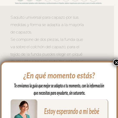
Saquito universal para capazo por sus
medidas y forma se adapta a la mayoría
de capazos.
Se compone de dos piezas, la funda que
va sobre el colchón del capazo; para el
tejido de la funda puedes elegir en piqué
de algodón o en pelo corto liso, en todo el
borde lleva un volantito que permite
cubrir la cremallera para no rozar al bebé
en las piernitas.
Para la tapa del saco tejido piqué
bordado; un piqué de algodón.
El relleno de la funda es de micro fibra
hueca para mayor confort del bebé y