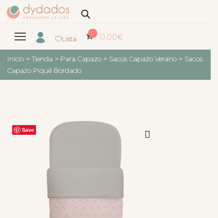
0
0.00
€
Lista
Inicio
>
Tienda
>
Para Capazo
>
Sacos Capazo Verano
>
Sacos
Capazo Piqué Bordado
Save