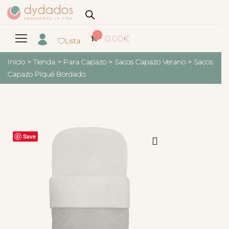
0
0.00
€
Lista
Inicio
>
Tienda
>
Para Capazo
>
Sacos Capazo Verano
>
Sacos
Capazo Piqué Bordado
Save