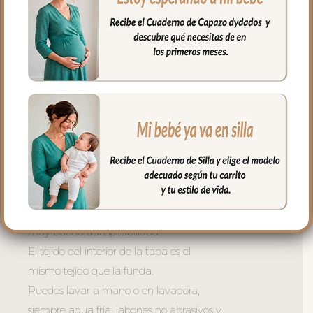
hueca para mayor confort del bebé y
muy buena transpirabilidad. Por el revés
un tejido rejilla 3D para una mejor
ventilación.
La tapa del saco se une a la funda
mediante cremalleras laterales, siempre
al tono, que puedes abrir como necesites
o quitar la tapa entera y usar la funda
como colchoneta de capazo.
El relleno de la tapa es de micro fibra
hueca para mayor confort del bebé y
muy buena transpirabilidad.
El tejido del interior de la tapa es el
mismo tejido que la funda.
Puedes lavar a mano o en lavadora,
siempre agua fría, jabones no abrasivos y