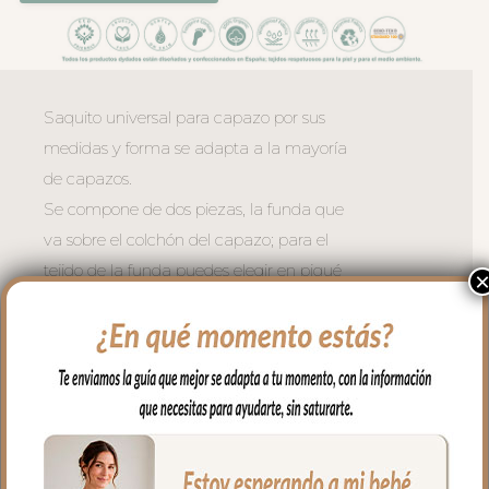
Saquito universal para capazo por sus
medidas y forma se adapta a la mayoría
de capazos.
Se compone de dos piezas, la funda que
va sobre el colchón del capazo; para el
tejido de la funda puedes elegir en piqué
de algodón o en pelo corto liso, en todo el
borde lleva un volantito que permite
cubrir la cremallera para no rozar al bebé
en las piernitas.
Para la tapa del saco tejido piqué
bordado; un piqué de algodón.
El relleno de la funda es de micro fibra