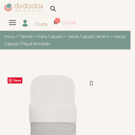
0
0.00
€
Lista
Inicio
>
Tienda
>
Para Capazo
>
Sacos Capazo Verano
>
Sacos
Capazo Piqué Bordado
Save