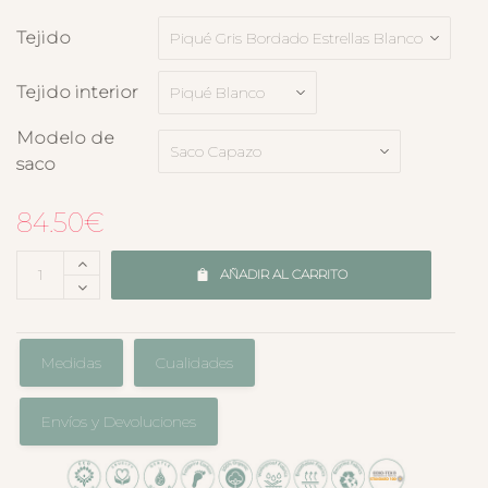
Tejido
Tejido interior
Modelo de
saco
84.50
€
AÑADIR AL CARRITO
Medidas
Cualidades
Envíos y Devoluciones