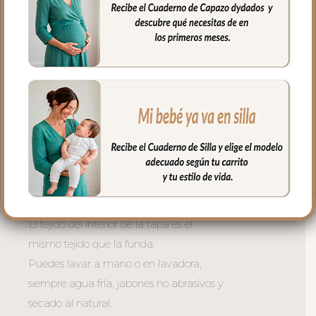
muy buena transpirabilidad. Por el revés
un tejido rejilla 3D para una mejor
ventilación.
La tapa del saco se une a la funda
mediante cremalleras laterales, siempre
al tono, que puedes abrir como necesites
o quitar la tapa entera y usar la funda
como colchoneta de capazo.
El relleno de la tapa es de micro fibra
hueca para mayor confort del bebé y
muy buena transpirabilidad.
El tejido del interior de la tapa es el
mismo tejido que la funda.
Puedes lavar a mano o en lavadora,
siempre agua fría, jabones no abrasivos y
secado al natural.