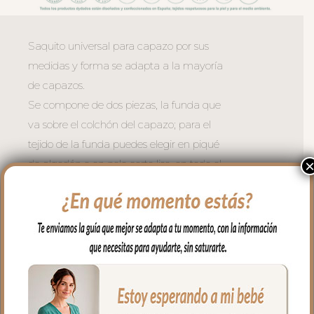
Saquito universal para capazo por sus
medidas y forma se adapta a la mayoría
de capazos.
Se compone de dos piezas, la funda que
va sobre el colchón del capazo; para el
tejido de la funda puedes elegir en piqué
de algodón o en pelo corto liso, en todo el
borde lleva un volantito que permite
cubrir la cremallera para no rozar al bebé
en las piernitas.
Para la tapa del saco tejido piqué
bordado; un piqué de algodón.
El relleno de la funda es de micro fibra
hueca para mayor confort del bebé y