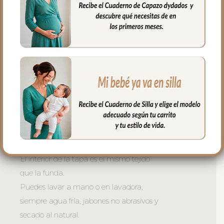
muy buena transpirabilidad. Por el revés
un tejido rejilla 3D para una mejor
ventilación.
La tapa del saco se une a la funda
mediante cremalleras laterales, siempre
al tono, que puedes abrir como necesites
o quitar la tapa entera y usar la funda
como colchoneta de capazo.
El relleno de la tapa es de micro fibra
hueca para mayor confort del bebé y
muy buena transpirabilidad.
El interior de la tapa es el mismo tejido
que la funda.
Puedes lavar a mano o en lavadora,
siempre agua fría, jabones no abrasivos y
secado al natural.