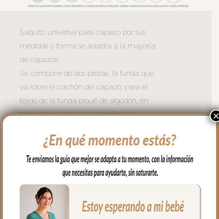
Saquito universal para capazo por sus
medidas y forma se adapta a la mayoría
de capazos.
Se compone de dos piezas, la funda que
va sobre el colchón del capazo; para el
tejido de la funda piqué de algodón, en
todo el borde lleva un volantito que
permite cubrir la cremallera para no
rozar al bebé en las piernitas.
Para la tapa del saco tejido piqué de
algodón con aplique de puntilla y
bordado de bodoques.
El relleno de la funda es de micro fibra
hueca para mayor confort del bebé y