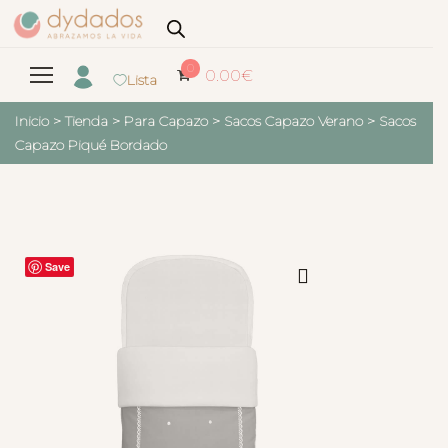
0
0.00
€
Lista
Inicio
>
Tienda
>
Para Capazo
>
Sacos Capazo Verano
>
Sacos
Capazo Piqué Bordado
Save