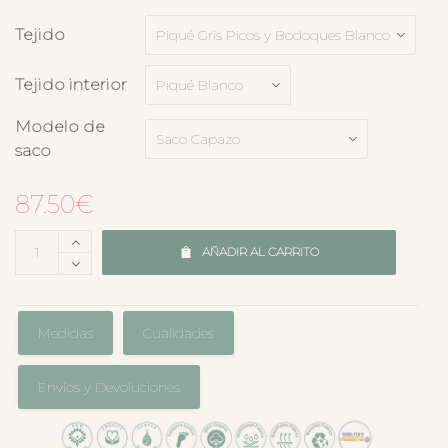
Tejido
Tejido interior
Modelo de
saco
87.50
€
AÑADIR AL CARRITO
Medidas
Cualidades
Envíos y Devoluciones