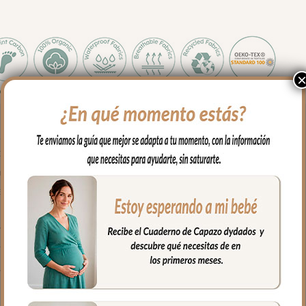
 y medidas es apto para todos los capazos.
sés, para llevar en brazos…
ona de cabecita con capucha, apto para todo tipo de capazos.
parte de abajo con cremallera para mayor seguridad.
volante fruncido.
 mayor confort del bebé y muy buena transpirabilidad.
fría, jabones no abrasivos y secado al natural.