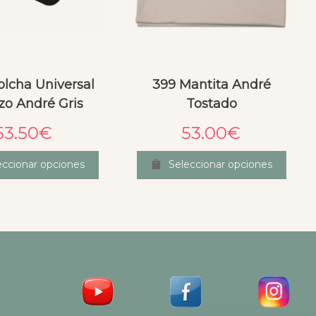
olcha Universal
399 Mantita André
o André Gris
Tostado
53.50
€
53.00
€
eccionar opciones
Seleccionar opciones