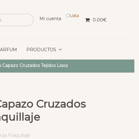
Lista
Mi cuenta
0.00
€
PARFUM
PRODUCTOS
 Capazo Cruzados Tejidos Lisos
Capazo Cruzados
uillaje
la Maquillaje