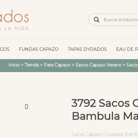
Búsqueda
de
productos
OGOS
FUNDAS CAPAZO
TAPAS DYDADOS
EAU DE 
Inicio
>
Tienda
>
Para Capazo
>
Sacos Capazo Verano
>
Sacos
3792 Sacos 
Bambula Maq
Sacos Capazo Cruzados Bambu