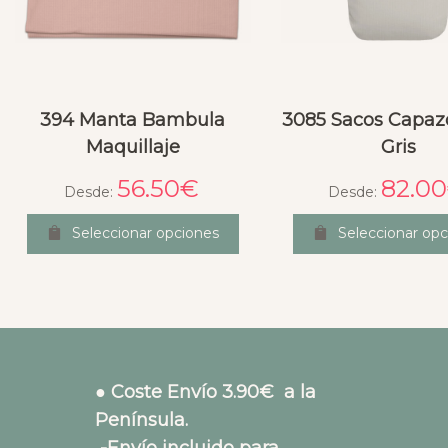
394 Manta Bambula
3085 Sacos Capaz
Maquillaje
Gris
56.50
€
82.00
Desde:
Desde:
Seleccionar opciones
Seleccionar opc
● Coste Envío 3.90€ a la
Península.