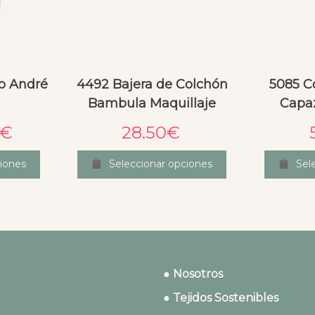
o André
4492 Bajera de Colchón
5085 C
Bambula Maquillaje
Capaz
€
28.50
€
iones
Seleccionar opciones
Sel
● Nosotros
● Tejidos Sostenibles