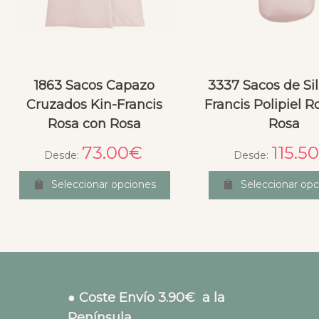
1863 Sacos Capazo
3337 Sacos de Sil
Cruzados Kin-Francis
Francis Polipiel R
Rosa con Rosa
Rosa
73.00
€
115.50
Desde:
Desde:
Seleccionar opciones
Seleccionar opc
● Coste Envío 3.90€ a la
Península.