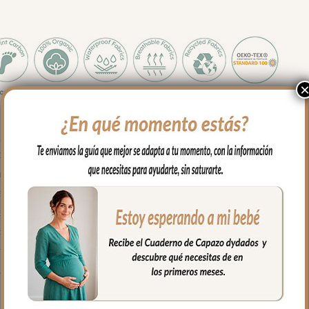
 y medidas es apto para todos los capazos.
sés, para llevar en brazos…
ona de cabecita con capucha, apto para todo tipo de capazos.
parte de abajo con cremallera para mayor seguridad.
 algodón.
de algodón o en pelo corto liso.
 mayor confort del bebé y muy buena transpirabilidad.
fría, jabones no abrasivos y secado al natural.