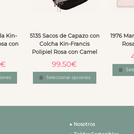
la Kin-
5135 Sacos de Capazo con
1976 Man
osa con
Colcha Kin-Francis
Rosa
Polipiel Rosa con Camel
€
99.50
€
Sel
iones
Seleccionar opciones
● Nosotros