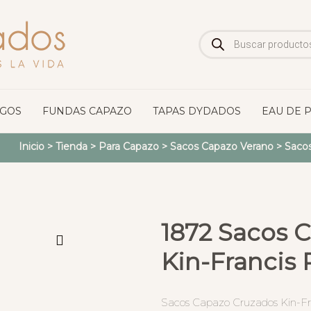
Búsqueda
de
productos
OGOS
FUNDAS CAPAZO
TAPAS DYDADOS
EAU DE 
Inicio
>
Tienda
>
Para Capazo
>
Sacos Capazo Verano
>
Sacos
1872 Sacos 
Kin-Francis 
Sacos Capazo Cruzados Kin-Fra