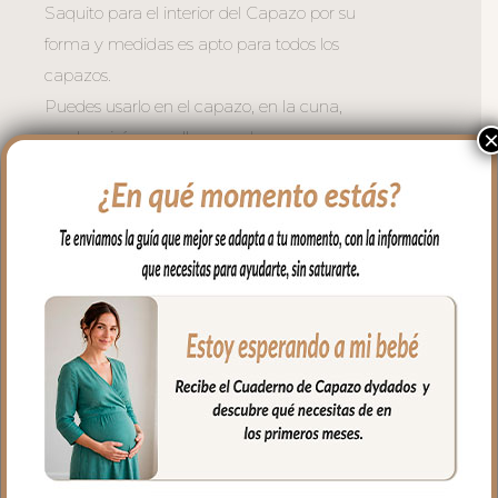
Saquito para el interior del Capazo por su
forma y medidas es apto para todos los
capazos.
Puedes usarlo en el capazo, en la cuna,
en el moisés, para llevar en brazos…
Es un saquito cruzado en los laterales y
en la zona de cabecita con capucha,
apto para todo tipo de capazos.
En los laterales va cerrado con botones y
en la parte de abajo con cremallera para
mayor seguridad.
El tejido exterior en tejido piqué liso; un
piqué de algodón.
Para el tejido del interior puedes elegir en
piqué de algodón o en pelo corto liso.
El relleno del saquito es micro fibra hueca