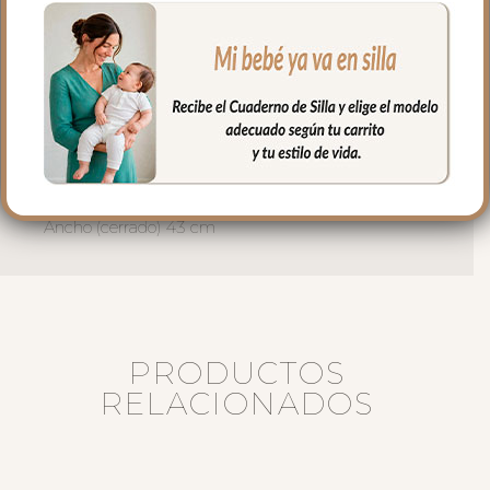
para mayor confort del bebé y muy
buena transpirabilidad.
Puedes lavar a mano o en lavadora,
siempre agua fría, jabones no abrasivos y
secado al natural.
Medidas:
Alto 78 cm.
Ancho (cerrado) 43 cm
PRODUCTOS
RELACIONADOS