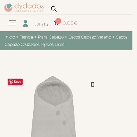
0
0.00
€
Lista
Inicio
>
Tienda
>
Para Capazo
>
Sacos Capazo Verano
>
Sacos
Capazo Cruzados Tejidos Lisos
Save