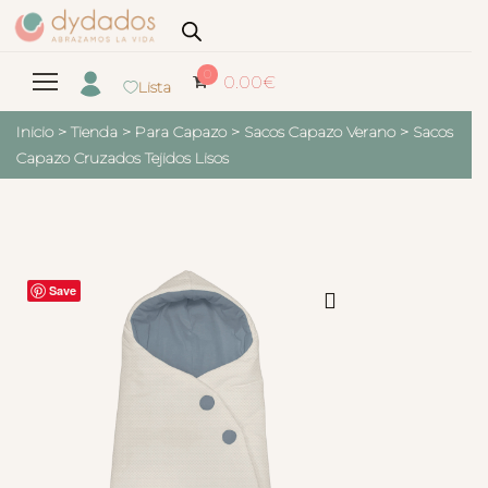
0
0.00
€
Lista
Inicio
>
Tienda
>
Para Capazo
>
Sacos Capazo Verano
>
Sacos
Capazo Cruzados Tejidos Lisos
Save