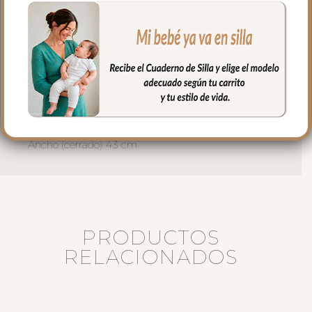
para mayor confort del bebé y muy
buena transpirabilidad.
Puedes lavar a mano o en lavadora,
siempre agua fría, jabones no abrasivos y
secado al natural.
Medidas:
Alto 78 cm.
Ancho (cerrado) 43 cm
PRODUCTOS
RELACIONADOS