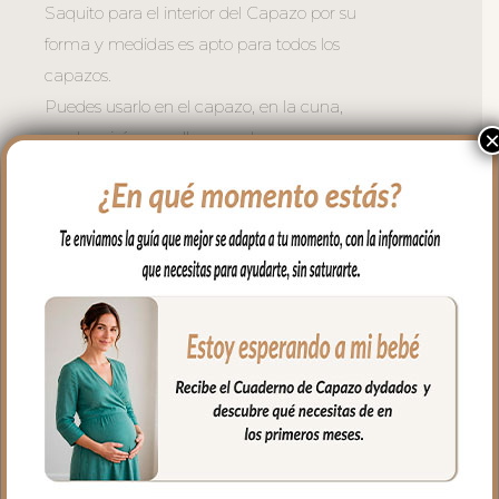
Saquito para el interior del Capazo por su
forma y medidas es apto para todos los
capazos.
Puedes usarlo en el capazo, en la cuna,
en el moisés, para llevar en brazos…
Es un saquito cruzado en los laterales y
en la zona de cabecita con capucha,
apto para todo tipo de capazos.
En los laterales va cerrado con botones y
en la parte de abajo con cremallera para
mayor seguridad.
El tejido exterior en tejido piqué liso; un
piqué de algodón.
Para el tejido del interior puedes elegir en
piqué de algodón o en pelo corto liso.
El relleno del saquito es micro fibra hueca