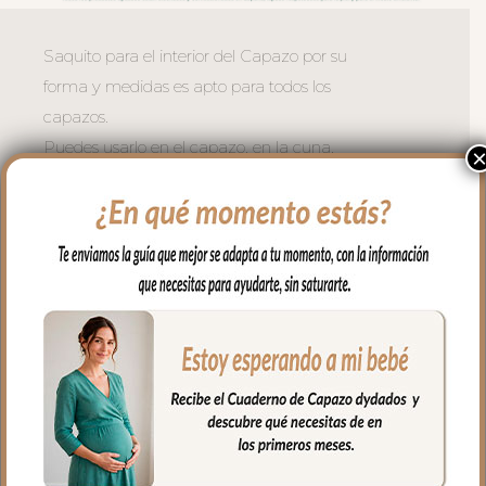
Saquito para el interior del Capazo por su
forma y medidas es apto para todos los
capazos.
Puedes usarlo en el capazo, en la cuna,
en el moisés, para llevar en brazos…
Es un saquito cruzado en los laterales y
en la zona de cabecita con capucha,
apto para todo tipo de capazos.
En los laterales va cerrado con botones y
en la parte de abajo con cremallera para
mayor seguridad.
El tejido exterior en tejido piqué bordado;
un piqué de algodón.
Para el tejido del interior puedes elegir en
piqué de algodón o en pelo corto liso.