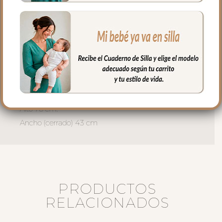
El relleno del saquito es micro fibra hueca
para mayor confort del bebé y muy
buena transpirabilidad.
Puedes lavar a mano o en lavadora,
siempre agua fría, jabones no abrasivos y
secado al natural.
Medidas:
Alto 78 cm.
Ancho (cerrado) 43 cm
PRODUCTOS
RELACIONADOS