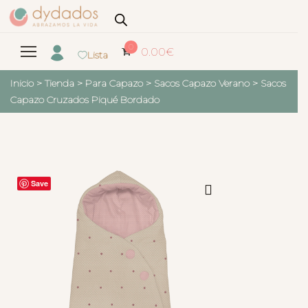
0
0.00
€
Lista
Inicio
>
Tienda
>
Para Capazo
>
Sacos Capazo Verano
>
Sacos
Capazo Cruzados Piqué Bordado
Save