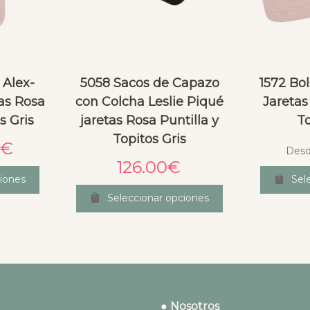
 Alex-
5058 Sacos de Capazo
1572 Bol
tas Rosa
con Colcha Leslie Piqué
Jaretas
s Gris
jaretas Rosa Puntilla y
To
Topitos Gris
0
€
Des
126.00
€
iones
Sel
Seleccionar opciones
● Nosotros