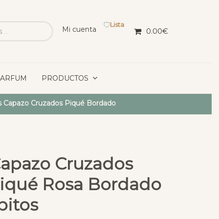
Lista
Mi cuenta
0.00
€
PARFUM
PRODUCTOS
s Capazo Cruzados Piqué Bordado
Capazo Cruzados
 Piqué Rosa Bordado
pitos