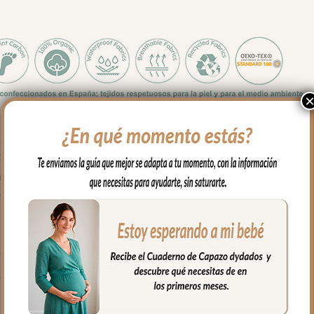
 y medidas es apto para todos los capazos.
sés, para llevar en brazos…
ona de cabecita con capucha, apto para todo tipo de capazos.
parte de abajo con cremallera para mayor seguridad.
ué de algodón. Puntilla al tono en todo el borde.
iso.
 mayor confort del bebé y muy buena transpirabilidad.
fría, jabones no abrasivos y secado al natural.