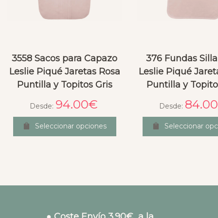
3558 Sacos para Capazo
376 Fundas Silla
Leslie Piqué Jaretas Rosa
Leslie Piqué Jare
Puntilla y Topitos Gris
Puntilla y Topito
94.00
€
84.0
Desde:
Desde:
Seleccionar opciones
Seleccionar opc
● Coste Envío 3.90€ a la