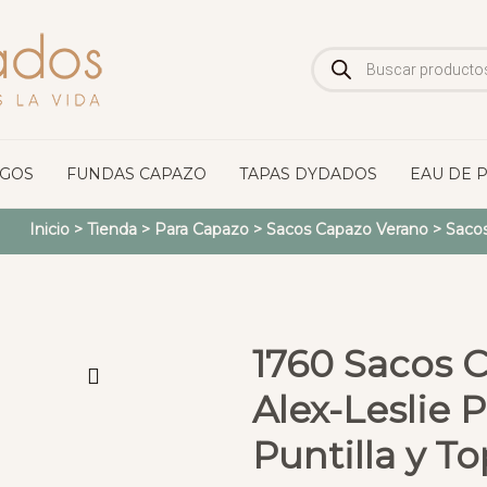
Búsqueda
de
productos
OGOS
FUNDAS CAPAZO
TAPAS DYDADOS
EAU DE 
Inicio
>
Tienda
>
Para Capazo
>
Sacos Capazo Verano
>
Saco
1760 Sacos 
Alex-Leslie
Puntilla y To