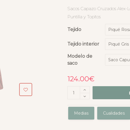
Sacos Capazo Cruzados Alex-L
Puntilla y Topitos
Tejido
Tejido interior
Modelo de
saco
124.00
€
Medias
Cualidades