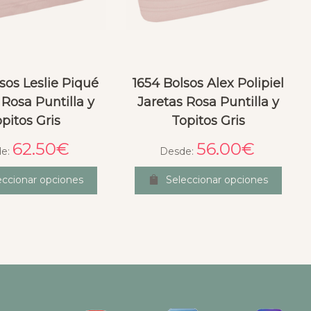
sos Leslie Piqué
1654 Bolsos Alex Polipiel
 Rosa Puntilla y
Jaretas Rosa Puntilla y
pitos Gris
Topitos Gris
62.50
€
56.00
€
de:
Desde:
eccionar opciones
Seleccionar opciones