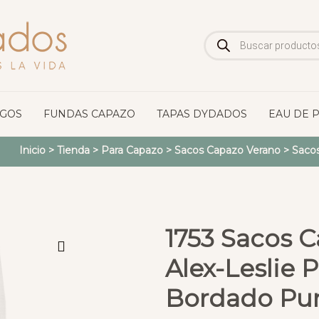
Búsqueda
de
productos
OGOS
FUNDAS CAPAZO
TAPAS DYDADOS
EAU DE 
Inicio
>
Tienda
>
Para Capazo
>
Sacos Capazo Verano
>
Saco
1753 Sacos 
Alex-Leslie 
Bordado Punt