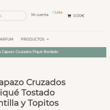
Lista
Mi cuenta
0.00
€
PARFUM
PRODUCTOS
s Capazo Cruzados Piqué Bordado
Capazo Cruzados
Piqué Tostado
illa y Topitos