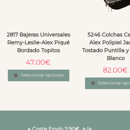
2817 Bajeras Universales
5246 Colchas C
Remy-Leslie-Alex Piqué
Alex Polipiel Ja
Bordado Topitos
Tostado Puntilla y
Blanco
47.00
€
82.00
€
Seleccionar opciones
Seleccionar opc
● Coste Envío 3.90€ a la