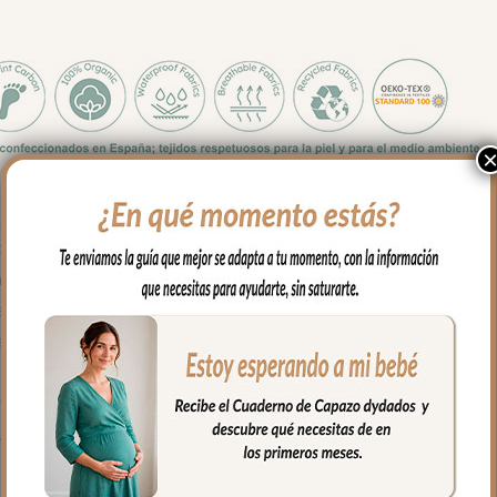
 y medidas es apto para todos los capazos.
sés, para llevar en brazos…
na de cabecita va abierto, apto para todo tipo de capazos.
parte de abajo con doble cremallera para mayor seguridad.
lgodón. Puntilla al tono en todo el borde.
 mayor confort del bebé y muy buena transpirabilidad.
fría, jabones no abrasivos y secado al natural.