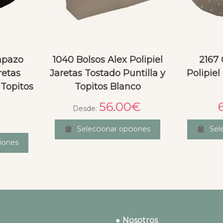
apazo
1040 Bolsos Alex Polipiel
2167
retas
Jaretas Tostado Puntilla y
Polipiel
 Topitos
Topitos Blanco
56.00
€
Desde:
Seleccionar opciones
Sel
iones
● Nosotros