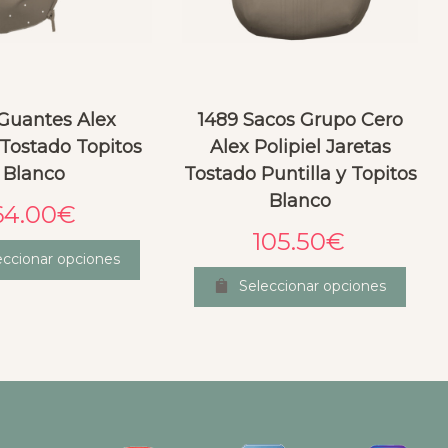
 Guantes Alex
1489 Sacos Grupo Cero
 Tostado Topitos
Alex Polipiel Jaretas
Blanco
Tostado Puntilla y Topitos
Blanco
64.00
€
105.50
€
eccionar opciones
Seleccionar opciones