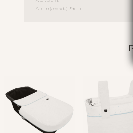
Alto 73 cm.
Ancho (cerrado) 39cm