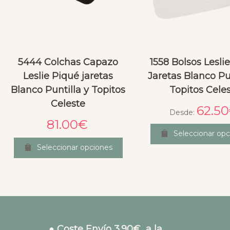
5444 Colchas Capazo
1558 Bolsos Lesli
Leslie Piqué jaretas
Jaretas Blanco Pun
Blanco Puntilla y Topitos
Topitos Cele
Celeste
62.50
Desde:
81.00
€
Seleccionar opc
Seleccionar opciones
● Coste Envío 3.90€ a la