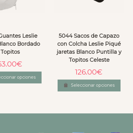
Guantes Leslie
5044 Sacos de Capazo
Blanco Bordado
con Colcha Leslie Piqué
Topitos
jaretas Blanco Puntilla y
Topitos Celeste
63.00
€
126.00
€
eccionar opciones
Seleccionar opciones