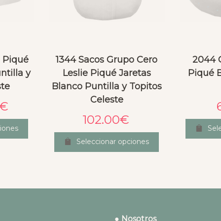
e Piqué
1344 Sacos Grupo Cero
2044 
tilla y
Leslie Piqué Jaretas
Piqué 
ste
Blanco Puntilla y Topitos
Celeste
€
102.00
€
iones
Sel
Seleccionar opciones
● Nosotros