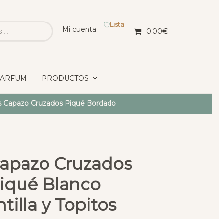
Lista
Mi cuenta
0.00
€
PARFUM
PRODUCTOS
s Capazo Cruzados Piqué Bordado
Capazo Cruzados
Piqué Blanco
illa y Topitos