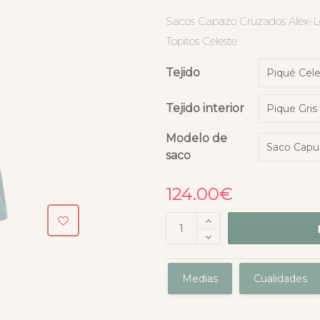
Sacos Capazo Cruzados Alex-Les
Topitos Celeste
Tejido
Tejido interior
Modelo de
saco
124.00
€
Medias
Cualidades