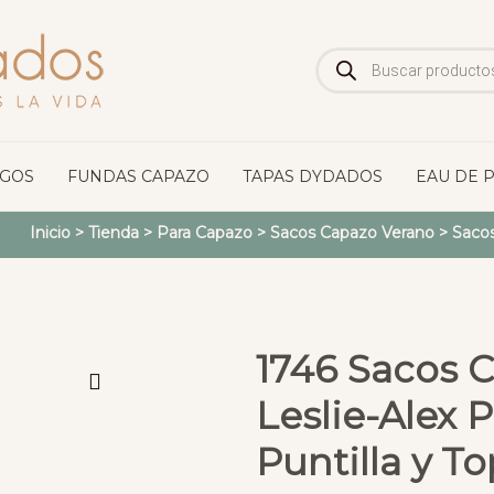
Búsqueda
de
productos
OGOS
FUNDAS CAPAZO
TAPAS DYDADOS
EAU DE 
Inicio
>
Tienda
>
Para Capazo
>
Sacos Capazo Verano
>
Saco
1746 Sacos 
Leslie-Alex 
Puntilla y To