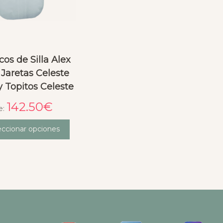
os de Silla Alex
 Jaretas Celeste
y Topitos Celeste
142.50
€
e:
eccionar opciones