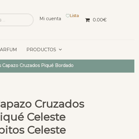
Lista
Mi cuenta
0.00
€
PARFUM
PRODUCTOS
s Capazo Cruzados Piqué Bordado
Capazo Cruzados
Piqué Celeste
pitos Celeste