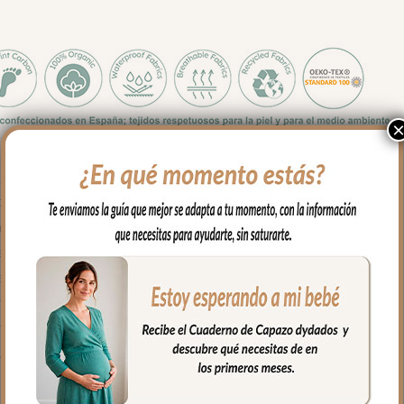
 y medidas es apto para todos los capazos.
sés, para llevar en brazos…
ona de cabecita con capucha, apto para todo tipo de capazos.
parte de abajo con cremallera para mayor seguridad.
 algodón. Puntilla al tono en todo el borde.
on bordado.
 mayor confort del bebé y muy buena transpirabilidad.
fría, jabones no abrasivos y secado al natural.