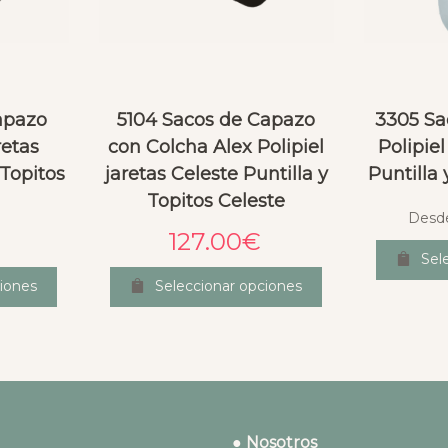
apazo
5104 Sacos de Capazo
3305 Sac
retas
con Colcha Alex Polipiel
Polipiel
 Topitos
jaretas Celeste Puntilla y
Puntilla 
Topitos Celeste
Desd
127.00
€
Sel
iones
Seleccionar opciones
● Nosotros