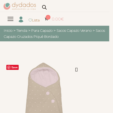
0
0.00
€
Lista
Inicio
>
Tienda
>
Para Capazo
>
Sacos Capazo Verano
>
Sacos
Capazo Cruzados Piqué Bordado
Save