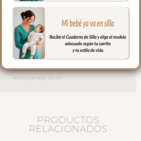
El relleno del saquito es micro fibra hueca
para mayor confort del bebé y muy
buena transpirabilidad.
Puedes lavar a mano o en lavadora,
siempre agua fría, jabones no abrasivos y
secado al natural.
Medidas:
Alto 78 cm.
Ancho (cerrado) 43 cm
PRODUCTOS
RELACIONADOS