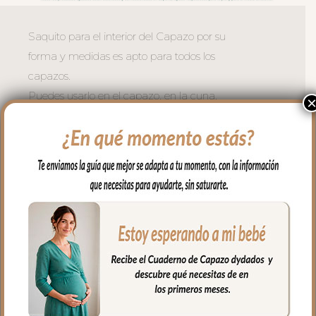
Saquito para el interior del Capazo por su
forma y medidas es apto para todos los
capazos.
Puedes usarlo en el capazo, en la cuna,
en el moisés, para llevar en brazos…
Es un saquito cruzado en los laterales y
en la zona de cabecita con capucha,
apto para todo tipo de capazos.
En los laterales va cerrado con botones y
en la parte de abajo con cremallera para
mayor seguridad.
El tejido exterior en tejido piqué bordado;
un piqué de algodón.
Para el tejido del interior puedes elegir en
piqué de algodón o en pelo corto liso.