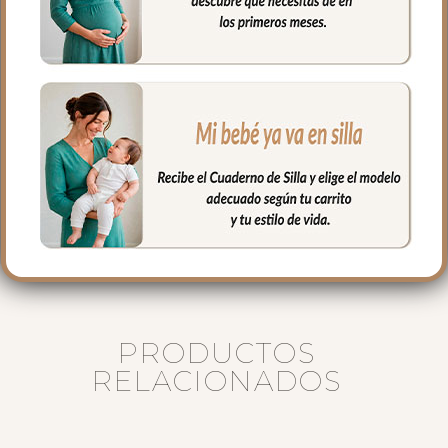
capazos del mercado
– Gemelar — diseñado para capazos
dobles de gemelos
-Pequeño — para capazos compactos
de viaje o portátiles
Fabricado en España con materiales
libres de sustancias nocivas. Un jardín de
calma para los paseos de tu bebé.
PRODUCTOS
RELACIONADOS