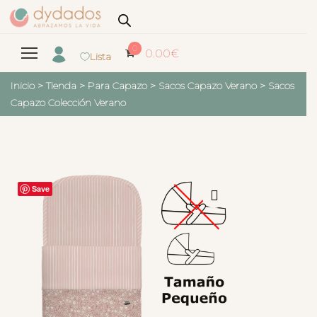
0
0.00
€
Lista
Inicio
>
Tienda
>
Para Capazo
>
Sacos Capazo Verano
>
Sacos
Capazo Colección Verano
Save