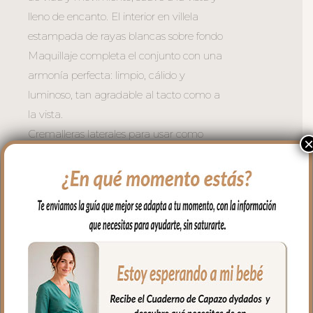
lleno de encanto. El interior en villela
estampada de rayas blancas sobre fondo
Maquillaje completa el conjunto con una
armonía perfecta: limpio, cálido y
luminoso, tan agradable al tacto como a
la vista.
Cremalleras laterales para usar como
necesites y la opción de quitar la tapa
entera para usar la funda como
colchoneta de capazo.
La versión desenfundable lleva la
funcionalidad un paso más allá: la tapa
del saco se transforma en una mantita
independiente para usar cuando quieras.
**Tres tamaños para cada capazo:
– Universal — se adapta a la mayoría de