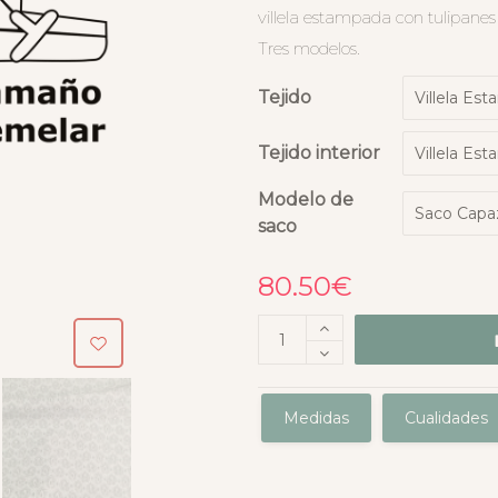
villela estampada con tulipanes
Tres modelos.
Tejido
Tejido interior
Modelo de
saco
80.50
€
Medidas
Cualidades