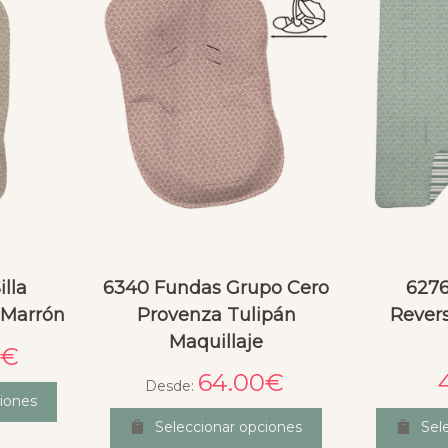
illa
6340 Fundas Grupo Cero
6276
 Marrón
Provenza Tulipán
Rever
Maquillaje
€
64.00
€
Desde:
iones
Seleccionar opciones
Sel