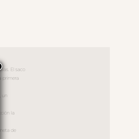
×
las. El saco
a primera
, un
cción la
oneta de