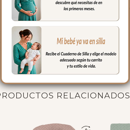
 un paso más allá: la tapa del saco se transforma en una mantita 
os del mercado
 gemelos
portátiles
tancias nocivas. El encanto del sur de Francia para los paseos de 
PRODUCTOS RELACIONADO