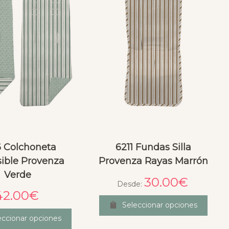
 Colchoneta
6211 Fundas Silla
sible Provenza
Provenza Rayas Marrón
Verde
30.00
€
Desde:
42.00
€
Seleccionar opciones
eccionar opciones