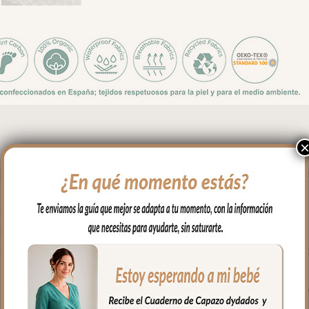
rovenzales, a callejuelas empedradas y a tardes de verano tranqui
cada paseo de tu bebé, con una elegancia artesanal que enamora 
ock print tan característico del sur de Francia, sobre un fondo claro
al con una sensibilidad completamente actual.
 aporta frescura y carácter: un guiño clásico que equilibra a la perfe
 la opción de quitar la tapa entera para usar la funda como colch