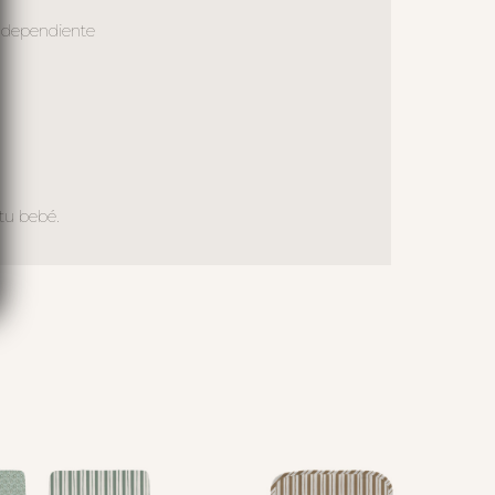
independiente
tu bebé.
S