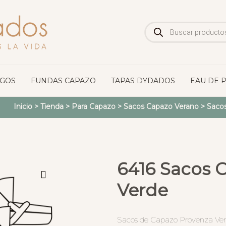
Búsqueda
de
productos
OGOS
FUNDAS CAPAZO
TAPAS DYDADOS
EAU DE 
Inicio
>
Tienda
>
Para Capazo
>
Sacos Capazo Verano
>
Sacos
6416 Sacos 
Verde
Sacos de Capazo Provenza Verde