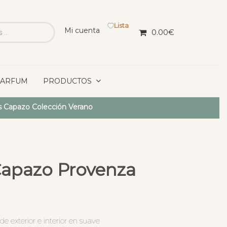
Lista
Mi cuenta
0.00
€
PARFUM
PRODUCTOS
 Capazo Colección Verano
Capazo Provenza
 exterior e interior en suave