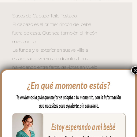
Sacos de Capazo Toile Tostado.
El capazo es el primer rincón del bebe
fuera de casa. Que sea también el rincón
más bonito.
La funda y el exterior en suave villela
estampada: veleros de distintos tipos
navegando entre faros, gaviotas en vuelo
y pueblos costeros; un estampado que
evoca la serenidad del Mediterráneo en
verano coordinado con la vuelta del peto
en piqué de algodón Roma Tostado para
lograr una armonía perfecta.
Cremalleras laterales para usar como
necesites y la opción de quitar la tapa
entera para usar la funda como