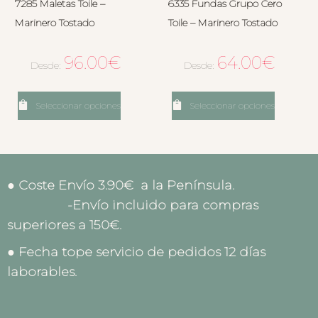
7285 Maletas Toile –
6335 Fundas Grupo Cero
Marinero Tostado
Toile – Marinero Tostado
96.00
€
64.00
€
Desde:
Desde:
Seleccionar opciones
Seleccionar opciones
● Coste Envío 3.90€ a la Península.
-Envío incluido para compras
superiores a 150€.
● Fecha tope servicio de pedidos 12 días
laborables.