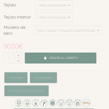
Tejido
Tejido interior
Modelo de
saco
90.50
€
AÑADIR AL CARRITO
Medidas
Cualidades
Envíos y Devoluciones