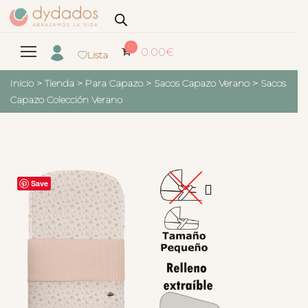
0
0.00
€
Lista
Inicio
>
Tienda
>
Para Capazo
>
Sacos Capazo Verano
>
Sacos
Capazo Colección Verano
Save