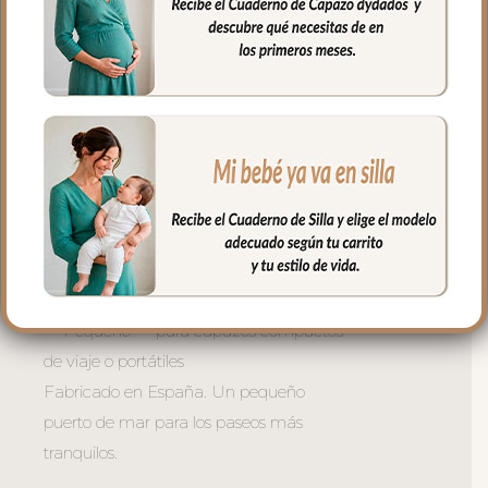
colchoneta de capazo.
La versión desenfundable lleva la
funcionalidad un paso más allá: la tapa
del saco se transforma en una mantita
independiente para usar cuando quieras.
**Tres tamaños para cada capazo:
– Universal — se adapta a la mayoría de
capazos del mercado
– Gemelar — diseñado para capazos
dobles de gemelos
– -Pequeño — para capazos compactos
de viaje o portátiles
Fabricado en España. Un pequeño
puerto de mar para los paseos más
tranquilos.