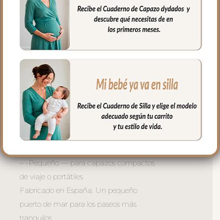
entera para usar la funda como
colchoneta de capazo.
La versión desenfundable lleva la
funcionalidad un paso más allá: la tapa
del saco se transforma en una mantita
independiente para usar cuando quieras.
**Tres tamaños para cada capazo:
– Universal — se adapta a la mayoría de
capazos del mercado
– Gemelar — diseñado para capazos
dobles de gemelos
– -Pequeño — para capazos compactos
de viaje o portátiles
Fabricado en España. Un pequeño
puerto de mar para los paseos más
tranquilos.