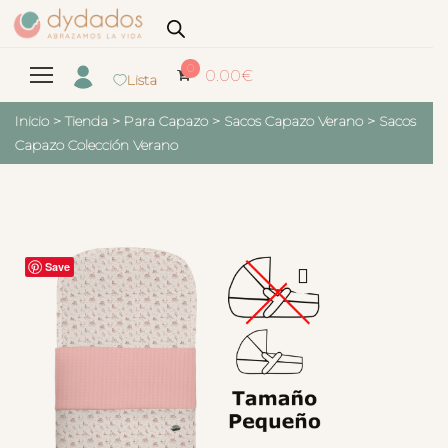
0
0.00
€
Lista
Inicio
>
Tienda
>
Para Capazo
>
Sacos Capazo Verano
>
Sacos
Capazo Colección Verano
Save