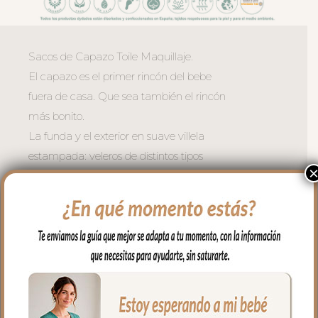
Sacos de Capazo Toile Maquillaje.
El capazo es el primer rincón del bebe
fuera de casa. Que sea también el rincón
más bonito.
La funda y el exterior en suave villela
estampada: veleros de distintos tipos
navegando entre faros, gaviotas en vuelo
y pueblos costeros; un estampado que
evoca la serenidad del Mediterráneo en
verano coordinado con la vuelta del peto
en piqué de algodón Roma Maquillaje
para lograr una armonía perfecta.
Cremalleras laterales para usar como
necesites y la opción de quitar la tapa