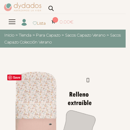
0
0.00
€
Lista
Inicio
>
Tienda
>
Para Capazo
>
Sacos Capazo Verano
>
Sacos
Capazo Colección Verano
Save