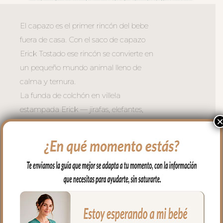
El capazo es el primer rincón del bebe
fuera de casa. Con el saco de capazo
Erick Tostado ese rincón se convierte en
un pequeño mundo animal lleno de
calma y ternura.
La funda de colchón en villela
estampada Erick — jirafas, elefantes,
flamencos y tortugas en tonos cálidos
sobre fondo blanco clarito — tapiza el
interior del capazo con delicadeza. La
tapa en piqué Roma Tostado cierra el
conjunto con elegancia cálida.
Cremalleras laterales para usar como
necesites y la opción de quitar la tapa
entera para usar la funda como