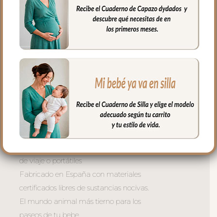
colchoneta de capazo.
La versión desenfundable lleva la
funcionalidad un paso más allá: la tapa
del saco se transforma en una mantita
independiente para usar cuando quieras.
**Tres tamaños para cada capazo:
– Universal — se adapta a la mayoría de
capazos del mercado
– Gemelar — diseñado para capazos
dobles de gemelos
-Pequeño — para capazos compactos
de viaje o portátiles
Fabricado en España con materiales
certificados libres de sustancias nocivas.
El mundo animal más tierno para los
paseos de tu bebe.