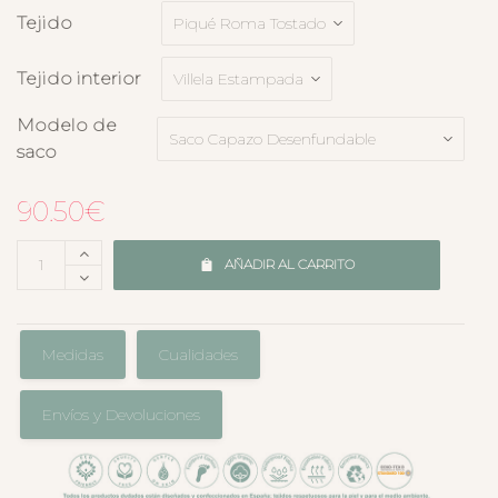
Tejido
Tejido interior
Modelo de
saco
90.50
€
AÑADIR AL CARRITO
Medidas
Cualidades
Envíos y Devoluciones