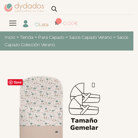
0
0.00
€
Lista
Inicio
>
Tienda
>
Para Capazo
>
Sacos Capazo Verano
>
Sacos
Capazo Colección Verano
Save