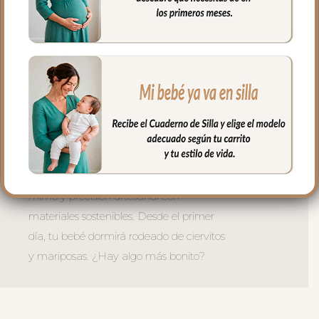
independiente para usar cuando quieras.
– **Tres tamaños para cada capazo:
– Universal — se adapta a la mayoría de
capazos del mercado
– Gemelar — diseñado para capazos
dobles de gemelos
– -Pequeño — para capazos compactos
de viaje o portátiles
Todo cosido a mano en España, con
mimo y precisión artesanal con
materiales sostenibles. Desde el primer
día, tu bebé dormirá rodeado de ciervitos
y mariposas. ¿Hay algo más bonito?