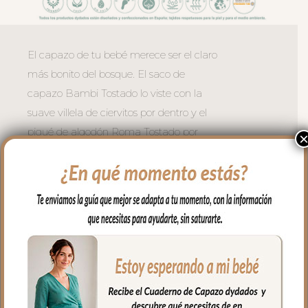
El capazo de tu bebé merece ser el claro
más bonito del bosque. El saco de
capazo Bambi Tostado lo viste con la
suave villela de ciervitos por dentro y el
piqué de algodón Roma Tostado por
fuera, creando un conjunto que derretirá
el corazón de quien lo vea.
– Cremalleras laterales para usar como
necesites y la opción de quitar la tapa
entera para usar la funda como
colchoneta de capazo.
– La versión desenfundable lleva la
funcionalidad un paso más allá: la tapa
del saco se transforma en una mantita