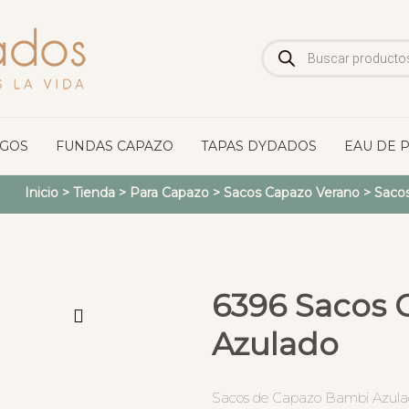
Búsqueda
de
productos
OGOS
FUNDAS CAPAZO
TAPAS DYDADOS
EAU DE 
Inicio
>
Tienda
>
Para Capazo
>
Sacos Capazo Verano
>
Sacos
6396 Sacos 
Azulado
Sacos de Capazo Bambi Azulad