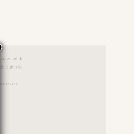
×
uave villela
de quien lo
choneta de