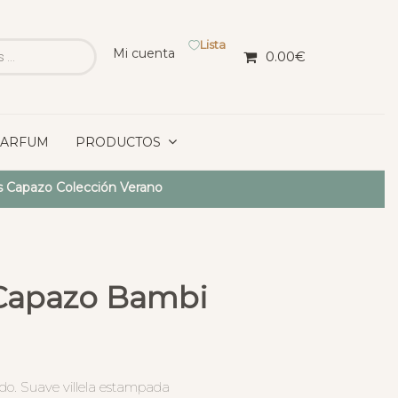
Lista
Mi cuenta
0.00
€
PARFUM
PRODUCTOS
 Capazo Colección Verano
Capazo Bambi
o. Suave villela estampada