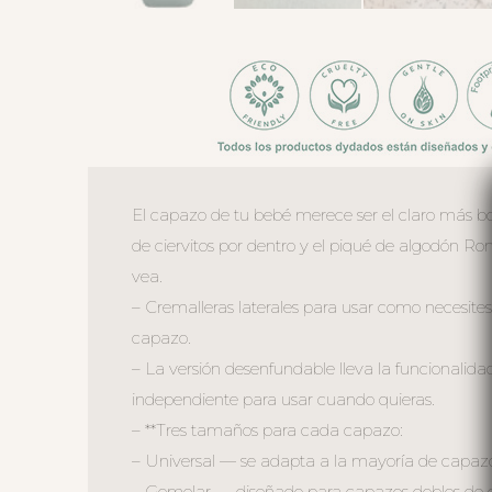
El capazo de tu bebé merece ser el claro más bon
de ciervitos por dentro y el piqué de algodón Ro
vea.
– Cremalleras laterales para usar como necesites
capazo.
– La versión desenfundable lleva la funcionalida
independiente para usar cuando quieras.
– **Tres tamaños para cada capazo:
– Universal — se adapta a la mayoría de capaz
– Gemelar — diseñado para capazos dobles de