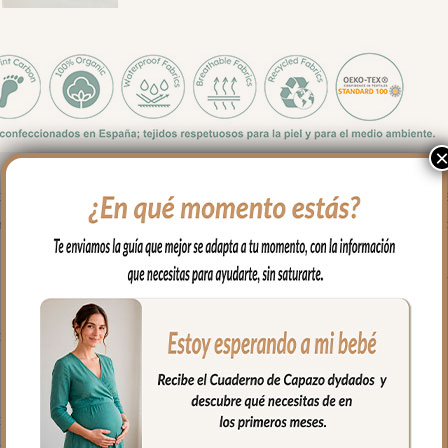
ito del bosque. El saco de capazo Bambi Azulado lo viste con la s
ma Menta por fuera, creando un conjunto que derretirá el corazón 
 y la opción de quitar la tapa entera para usar la funda como col
d un paso más allá: la tapa del saco se transforma en una mantita
os del mercado
 gemelos