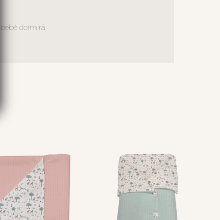
u bebé dormirá
S