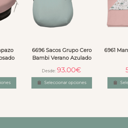
apazo
6696 Sacos Grupo Cero
6961 Man
osado
Bambi Verano Azulado
93.00
€
Desde:
iones
Seleccionar opciones
Sel