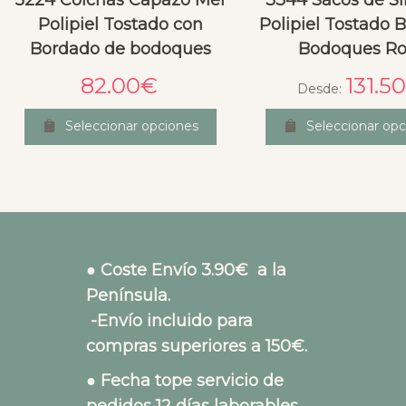
5224 Colchas Capazo Mel
3344 Sacos de Si
Polipiel Tostado con
Polipiel Tostado 
Bordado de bodoques
Bodoques Ro
82.00
€
131.50
Desde:
Seleccionar opciones
Seleccionar opc
● Coste Envío 3.90€ a la
Península.
-Envío incluido para
compras superiores a 150€.
● Fecha tope servicio de