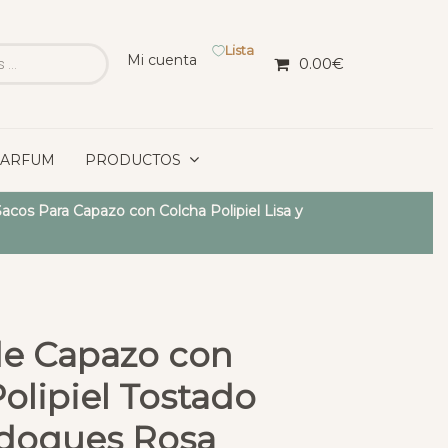
Lista
Mi cuenta
0.00
€
PARFUM
PRODUCTOS
acos Para Capazo con Colcha Polipiel Lisa y
de Capazo con
olipiel Tostado
doques Rosa