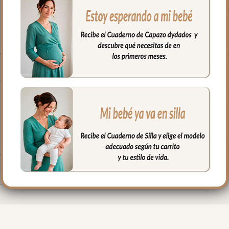
o la parte de arriba del capazo y los bordes en lateral, es una co
piel bordada; una polipiel sintética muy suave y agradable
iempre en el mismo tejido que la funda y la tapa del saco.
todo el conjunto completo o como necesites dependiendo del mome
ano o en casa sobre el capazo, sobre la cuna…
o queda todo dentro del capazo y lo puedes usar en días que n
lchoneta dentro del capazo y la colcha cubre por fuera el capazo
a + tapa de saco +colcha + babero para usar en los días de frío 
fría, jabones no abrasivos y secado al natural.