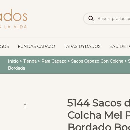
Búsqueda
de
productos
OGOS
FUNDAS CAPAZO
TAPAS DYDADOS
EAU DE 
Inicio
>
Tienda
>
Para Capazo
>
Sacos Capazo Con Colcha
>
S
Bordada
5144 Sacos 
Colcha Mel P
Bordado Bo