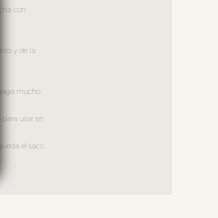
lcha con
nto y de la
o haga mucho
 para usar en
queda el saco