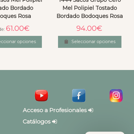
sos Mel Polipiel
1444 Sacos Grupo Cero
ado Bordado
Mel Polipiel Tostado
oques Rosa
Bordado Bodoques Rosa
61.00
€
94.00
€
de:
eccionar opciones
Seleccionar opciones
Acceso a Profesionales
Catálogos