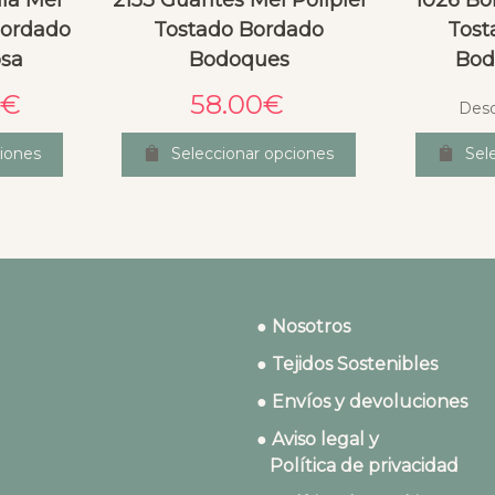
lla Mel
2153 Guantes Mel Polipiel
1026 Bol
Bordado
Tostado Bordado
Tost
sa
Bodoques
Bod
€
58.00
€
Des
iones
Seleccionar opciones
Sel
● Nosotros
● Tejidos Sostenibles
● Envíos y devoluciones
● Aviso legal y
Política de privacidad