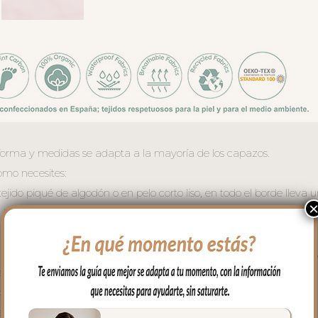
forma y medidas se adapta a la mayoría de los capazos.
mo necesites:
jido piqué de algodón o en pelo corto liso, en todo el borde lleva u
 bebé en las piernitas.
e la funda siempre en el mismo tejido que la funda.
, se une a la funda mediante cremalleras laterales, siempre al ton
a usar la funda como colchoneta de capazo. El relleno es micro f
irabilidad.
capazo.