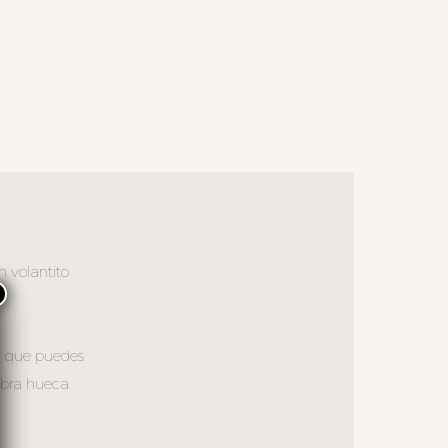
n volantito
×
o, que puedes
ibra hueca