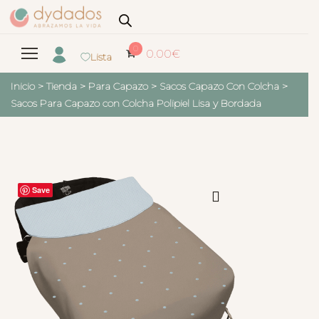
0
0.00
€
Lista
Inicio
>
Tienda
>
Para Capazo
>
Sacos Capazo Con Colcha
>
Sacos Para Capazo con Colcha Polipiel Lisa y Bordada
Save