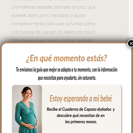
cremalleras laterales, siempre al tono, que
puedes abrir como necesites o quitar
completamente para usar la funda como
colchoneta de capazo. El relleno es micro
fibra hueca para mayor confort del bebé
y muy buena transpirabilidad.
La funda y la tapa del saco quedan
dentro del capazo.
4. Colcha que va por encima del capazo,
cubriendo la parte de arriba del capazo y
los bordes en lateral, es una colcha
amplia; lacitos en las esquinas para
ajustar a la forma del capazo. En tejido
polipiel bordada; una polipiel sintética
muy suave y agradable
5. Babero o embozo va por encima de la