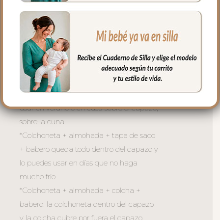
colcha siempre en el mismo tejido que la
funda y la tapa del saco.
Todas las piezas son independientes para
usar todo el conjunto completo o como
necesites dependiendo del momento y
de la temperatura:
*Sólo la colchoneta + almohada para
usar en verano o en casa sobre el capazo,
sobre la cuna…
*Colchoneta + almohada + tapa de saco
+ babero queda todo dentro del capazo y
lo puedes usar en días que no haga
mucho frío.
*Colchoneta + almohada + colcha +
babero: la colchoneta dentro del capazo
y la colcha cubre por fuera el capazo