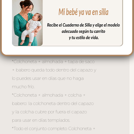
Todas las piezas son independientes para
usar todo el conjunto completo o como
necesites dependiendo del momento y
de la temperatura:
*Sólo la colchoneta + almohada para
usar en verano o en casa sobre el capazo,
sobre la cuna…
*Colchoneta + almohada + tapa de saco
+ babero queda todo dentro del capazo y
lo puedes usar en días que no haga
mucho frío.
*Colchoneta + almohada + colcha +
babero: la colchoneta dentro del capazo
y la colcha cubre por fuera el capazo
para usar en días templados.
*Todo el conjunto completo Colchoneta +