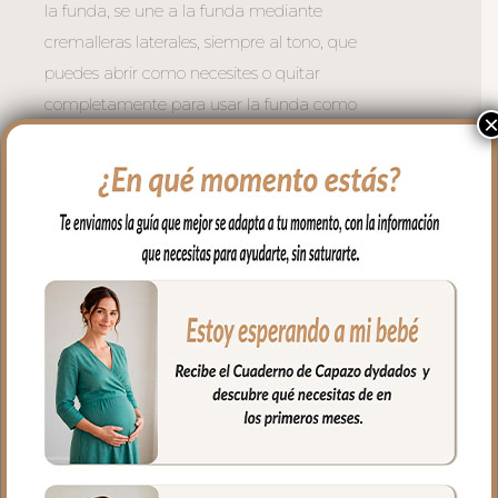
la funda, se une a la funda mediante
cremalleras laterales, siempre al tono, que
puedes abrir como necesites o quitar
completamente para usar la funda como
colchoneta de capazo. El relleno es micro
fibra hueca para mayor confort del bebé
y muy buena transpirabilidad.
La funda y la tapa del saco quedan
dentro del capazo.
4. Colcha en piqué de algodón, va por
encima del capazo, cubriendo la parte
de arriba del capazo y los bordes en
lateral, es una colcha con cinturón para
que se ajuste mejor.
5. Babero o embozo va por encima de la
colcha en batista estampada.