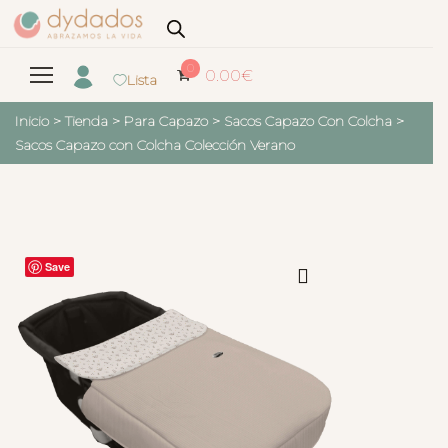
0
0.00
€
Lista
Inicio
>
Tienda
>
Para Capazo
>
Sacos Capazo Con Colcha
>
Sacos Capazo con Colcha Colección Verano
Save