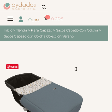
0
0.00
€
Lista
Inicio
>
Tienda
>
Para Capazo
>
Sacos Capazo Con Colcha
>
Sacos Capazo con Colcha Colección Verano
Save