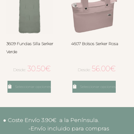
3609 Fundas Silla Serker
4607 Bolsos Serker Rosa
Verde
30.50
€
56.00
€
Desde:
Desde:
Seleccionar opciones
Seleccionar opciones
● Coste Envío 3.90€ a la Península.
-Envío incluido para compras