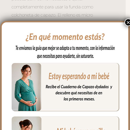
completamente para usar la funda como
colchoneta de capazo. El relleno es micro
fibra hueca para mayor confort del bebé
y muy buena transpirabilidad.
La funda y la tapa del saco quedan
dentro del capazo.
4. Colcha en piqué de algodón, va por
encima del capazo, cubriendo la parte
de arriba del capazo y los bordes en
lateral, es una colcha con cinturón para
que se ajuste mejor.
5. Babero o embozo va por encima de la
colcha en batista estampada.
Todas las piezas son independientes para
usar todo el conjunto completo o como
necesites dependiendo del momento y