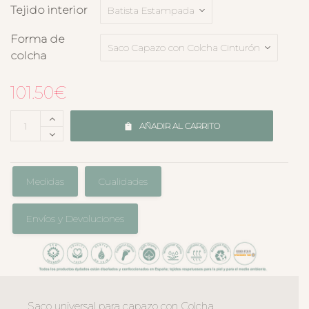
Tejido interior
Forma de
colcha
101.50
€
AÑADIR AL CARRITO
Medidas
Cualidades
Envíos y Devoluciones
Saco universal para capazo con Colcha.