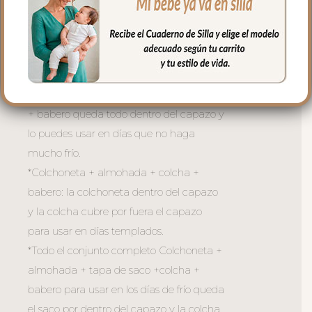
de la temperatura:
*Sólo la colchoneta + almohada para
usar en verano o en casa sobre el capazo,
sobre la cuna…
*Colchoneta + almohada + tapa de saco
+ babero queda todo dentro del capazo y
lo puedes usar en días que no haga
mucho frío.
*Colchoneta + almohada + colcha +
babero: la colchoneta dentro del capazo
y la colcha cubre por fuera el capazo
para usar en días templados.
*Todo el conjunto completo Colchoneta +
almohada + tapa de saco +colcha +
babero para usar en los días de frío queda
el saco por dentro del capazo y la colcha