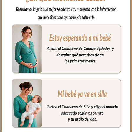
El complemento ideal para llevar a
nuestro bebe en brazos, para usar en el
capazo o en la cuna.
Por un lado, en tejido piqué bordado; un
piqué de algodón y por el otro puedes
elegir en piqué de algodón o en pelo corto
liso.
Puedes lavar a mano o en lavadora,
siempre agua fría, jabones no abrasivos y
secado al natural.
Medidas 98 X 70cm
PRODUCTOS