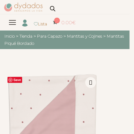
0
0.00
€
Lista
Inicio
>
Tienda
>
Para Capazo
>
Mantitas y Cojines
>
Mantitas
Piqué Bordado
Save