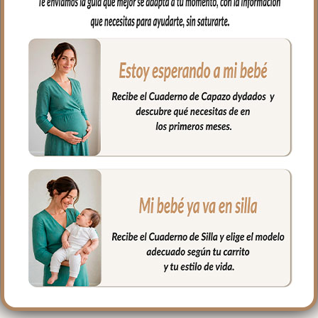
capazo o en la cuna.
Por un lado, en tejido piqué bordado; un
piqué de algodón y por el otro en piqué
de algodón en liso con puntilla en todo el
borde.
Puedes lavar a mano o en lavadora,
siempre agua fría, jabones no abrasivos y
secado al natural.
Medidas 98 X 70cm
PRODUCTOS
RELACIONADOS