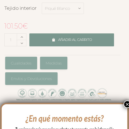
Tejido interior
101.50
€
AÑADIR AL CARRITO
Cualidades
Medidas
Envíos y Devoluciones
El complemento ideal para llevar a
nuestro bebe en brazos, para usar en el