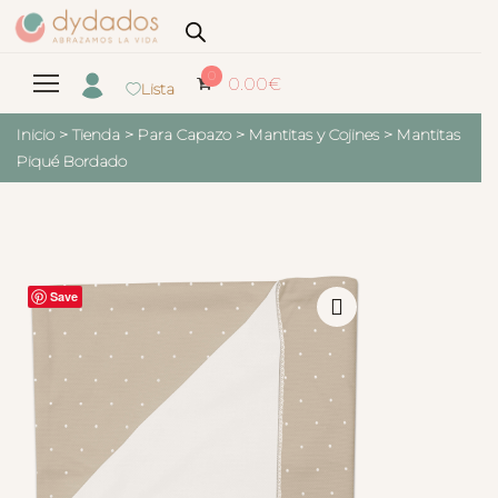
0
0.00
€
Lista
Inicio
>
Tienda
>
Para Capazo
>
Mantitas y Cojines
>
Mantitas
Piqué Bordado
Save