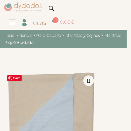
0
0.00
€
Lista
Inicio
>
Tienda
>
Para Capazo
>
Mantitas y Cojines
>
Mantitas
Piqué Bordado
Save