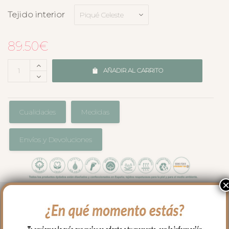
Tejido interior
89.50
€
AÑADIR AL CARRITO
Cualidades
Medidas
Envíos y Devoluciones
El complemento ideal para llevar a
nuestro bebe en brazos, para usar en el