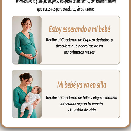
capazo o en la cuna.
Por un lado, en tejido piqué bordado; un
piqué de algodón y por el otro puedes
elegir en piqué de algodón o en pelo corto
liso.
Puedes lavar a mano o en lavadora,
siempre agua fría, jabones no abrasivos y
secado al natural.
Medidas 98 X 70cm
PRODUCTOS
RELACIONADOS