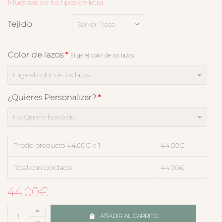
Muestras de los tipos de letra
Tejido
Color de lazos
*
Elige el color de los lazos
¿Quieres Personalizar?
*
Precio producto
44.00
€ x 1
44.00
€
Total con bordado
44.00
€
44.00
€
AÑADIR AL CARRITO