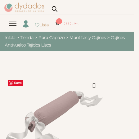
0
0.00
€
Lista
Inicio
>
Tienda
>
Para Capazo
>
Mantitas y Cojines
>
Cojines
Antivuelco Tejidos Lisos
Save