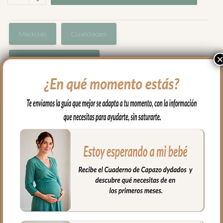
Medidas
Cualidades
Envíos y Devoluciones
Cojín universal para capazo en forma
circular en tejido piqué de algodón. Lazos
de raso en color liso.
Puedes usar como cojín antivuelco o
colocar donde y como necesites para
ayudar en el día a día con tu bebé.
Puedes sacar el relleno para lavarlo; el
relleno es fibra hueca permitiendo una