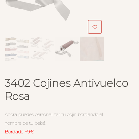
3402 Cojines Antivuelco
Rosa
Ahora puedes personalizar tu cojín bordando el
nombre de tu bebé.
Bordado +9€