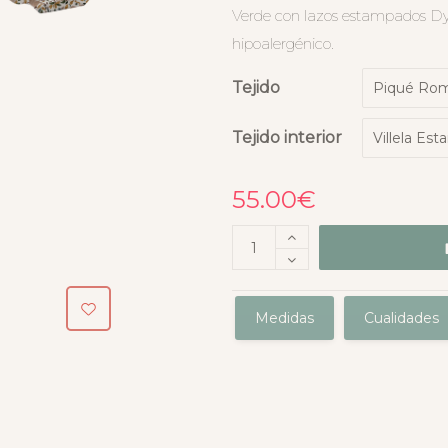
Verde con lazos estampados Dyl
hipoalergénico.
Tejido
Tejido interior
55.00
€
Medidas
Cualidades