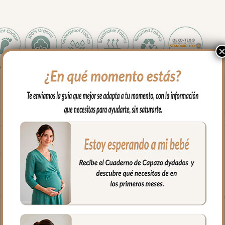
lco Dylan Verde acompaña al bebé en sus primeras semanas, ayud
aso, añadiendo ese toque de colección que hace que cada rincón d
o Dylan que lo sujetan en los bordes con suavidad.
as a su funda extraíble y lavable.
 libres de sustancias nocivas. Un complemento esencial con el sel