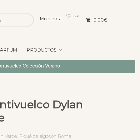
Lista
Mi cuenta
0.00
€
PARFUM
PRODUCTOS
Antivuelco Colección Verano
ntivuelco Dylan
e
lan Verde. Piqué de algodón Roma