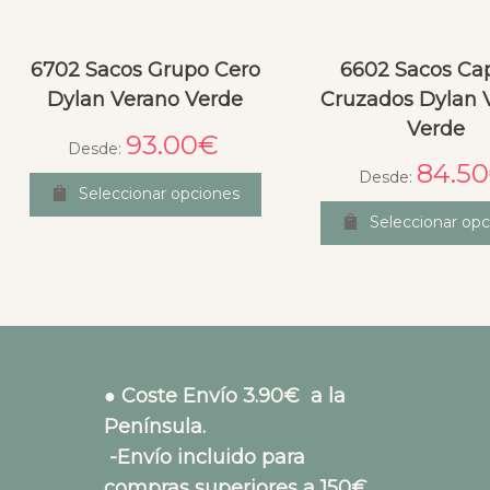
6702 Sacos Grupo Cero
6602 Sacos Ca
Dylan Verano Verde
Cruzados Dylan 
Verde
93.00
€
Desde:
84.50
Desde:
Seleccionar opciones
Seleccionar opc
● Coste Envío 3.90€ a la
Península.
-Envío incluido para
compras superiores a 150€.