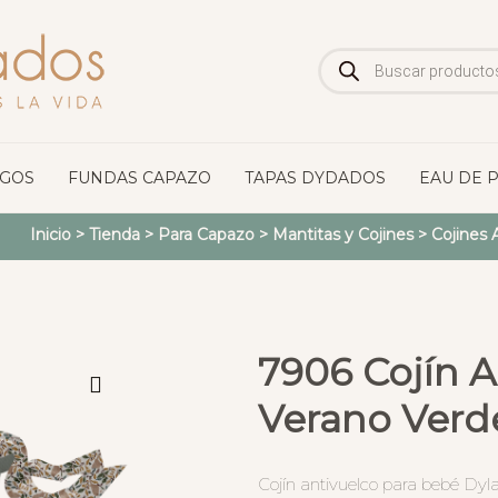
Búsqueda
de
productos
OGOS
FUNDAS CAPAZO
TAPAS DYDADOS
EAU DE 
Inicio
>
Tienda
>
Para Capazo
>
Mantitas y Cojines
>
Cojines 
7906 Cojín A
Verano Verd
Cojín antivuelco para bebé Dy