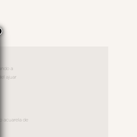
×
ando a
el ajuar
lo acuarela de