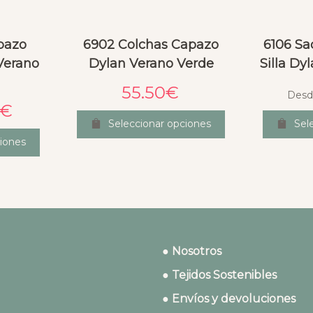
pazo
6902 Colchas Capazo
6106 Sa
Verano
Dylan Verano Verde
Silla Dy
55.50
€
Desd
€
Seleccionar opciones
Sel
iones
● Nosotros
● Tejidos Sostenibles
● Envíos y devoluciones