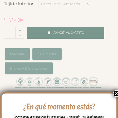
Tejido interior
53.50
€
AÑADIR AL CARRITO
Medidas
Cualidades
Envíos y Devoluciones
Cojín universal para capazo en forma
circular en tejido pelo estampado.
Lazos de raso estampados en liso a juego