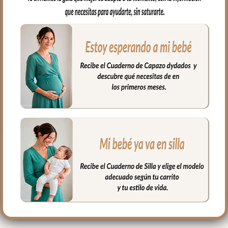
con los complementos de tu capazo.
Puedes usar como cojín antivuelco o
colocar donde y como necesites para
ayudar en el día a día con tu bebé.
Puedes sacar el relleno para lavarlo; el
relleno es fibra hueca permitiendo una
buena transpiración.
Medidas: 35 x 11
PRODUCTOS
RELACIONADOS