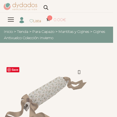
0
0.00
€
Lista
Inicio
>
Tienda
>
Para Capazo
>
Mantitas y Cojines
>
Cojines
Antivuelco Colección Invierno
Save