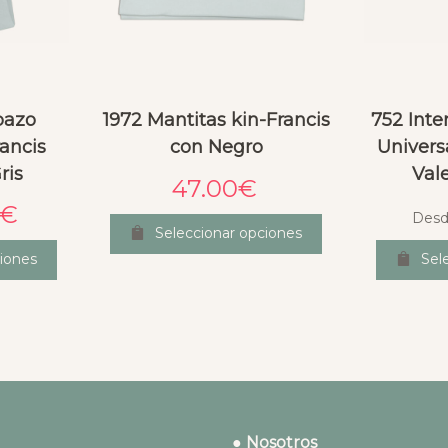
pazo
1972 Mantitas kin-Francis
752 Inte
ancis
con Negro
Univers
ris
Val
47.00
€
€
Desd
Seleccionar opciones
iones
Sel
● Nosotros