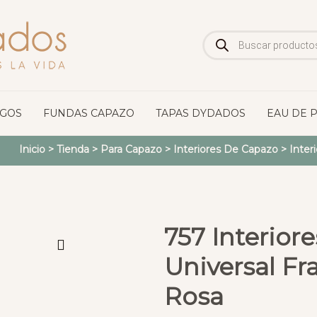
Búsqueda
de
productos
OGOS
FUNDAS CAPAZO
TAPAS DYDADOS
EAU DE 
Inicio
>
Tienda
>
Para Capazo
>
Interiores De Capazo
>
Inter
757 Interior
Universal Fr
Rosa