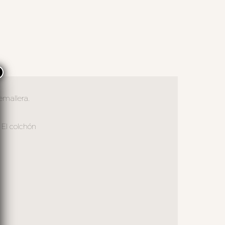
×
emallera.
. El colchón