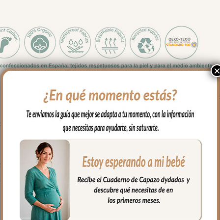
o de capazos que no lleven la capota unida al capazo mediante cr
odón, lleva relleno en todo el lateral, vuelve el aro en todo el capazo
os.
fría, jabones no abrasivos y secado al natural.