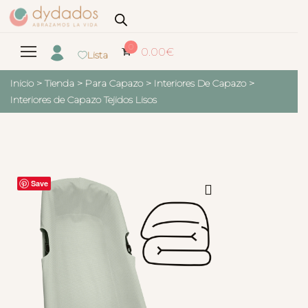
0
0.00
€
Lista
Inicio
>
Tienda
>
Para Capazo
>
Interiores De Capazo
>
Interiores de Capazo Tejidos Lisos
Save