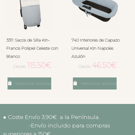
3311 Sacos de Silla Kin-
740 Interiores de Capazo
Francis Polipiel Celeste con
Universal Kin Napoles
Blanco
Azulón
115.50
€
46.50
€
Desde:
Desde:
Seleccionar opciones
Seleccionar opciones
● Coste Envío 3.90€ a la Península.
-Envío incluido para compras
superiores a 150€.