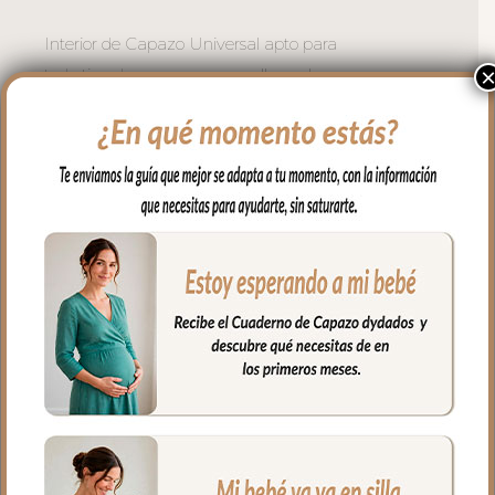
Interior de Capazo Universal apto para
todo tipo de capazos que no lleven la
capota unida al capazo mediante
cremallera.
Vuelve el borde del todo el capazo y se
ajusta con goma.
En la zona del asa de la capota con tiras
para ajustar bien.
Este interior en tejido piqué liso; un piqué
de algodón. no lleva relleno y lo puedes
usar con el colchón arriba o con el
colchón abajo como más te guste.
Puedes lavar a mano o en lavadora,
siempre agua fría, jabones no abrasivos y
secado al natural.