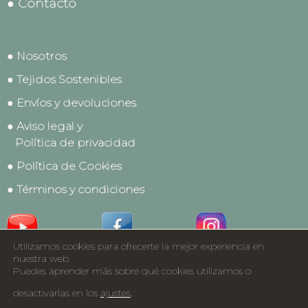
● Contacto
● Nosotros
● Tejidos Sostenibles
● Envíos y devoluciones
● Aviso legal y
Política de privacidad
● Política de Cookies
● Términos y condiciones
Utilizamos cookies para ofrecerte la mejor experiencia en
Acceso a Profesionales
nuestra web.
Puedes aprender más sobre qué cookies utilizamos o
Catálogos
desactivarlas en los
ajustes
.