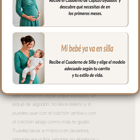
Interior de Capazo Universal apto para
todo tipo de capazos que no lleven la
capota unida al capazo mediante
cremallera.
Vuelve el borde del todo el capazo y se
ajusta con goma.
En la zona del asa de la capota con tiras
para ajustar bien.
Este interior en tejido piqué bordado; un
piqué de algodón. no lleva relleno y lo
puedes usar con el colchón arriba o con
el colchón abajo como más te guste.
Puedes lavar a mano o en lavadora,
siempre agua fría, jabones no abrasivos y