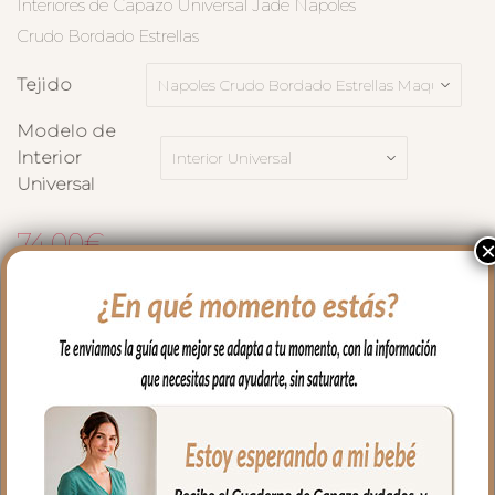
Interiores de Capazo Universal Jade Napoles
Crudo Bordado Estrellas
Tejido
Modelo de
Interior
Universal
74.00
€
AÑADIR AL CARRITO
Medidas
Cualidades
Envíos y Devoluciones