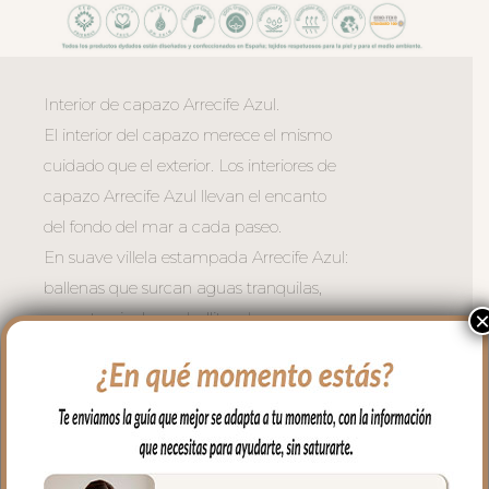
Interior de capazo Arrecife Azul.
El interior del capazo merece el mismo
cuidado que el exterior. Los interiores de
capazo Arrecife Azul llevan el encanto
del fondo del mar a cada paseo.
En suave villela estampada Arrecife Azul:
ballenas que surcan aguas tranquilas,
peces tropicales, caballitos de mar,
medusas y estrellas de mar, todo
dibujado a línea fina en tonos cálidos
sobre un fondo clarito, suave y atemporal.
Válido para capazos que no lleven la
capota unida al capazo ya que estos