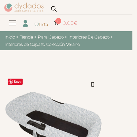
0
0.00
€
Lista
Inicio
>
Tienda
>
Para Capazo
>
Interiores De Capazo
>
Interiores de Capazo Colección Verano
Save