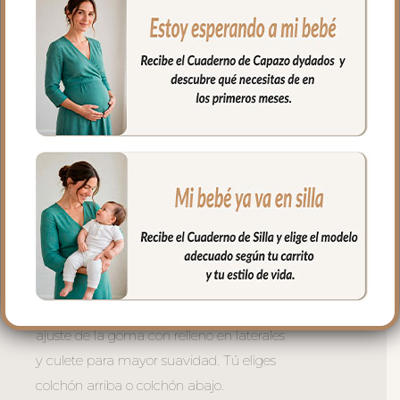
interiores vuelven el aro en todo el
capazo.
Tres versiones para cada necesidad:
– Con lazadas — mayor mullido en
laterales, se sujeta con lazos atados al
capazo. La opción más acolchada y
envolvente. Siempre el colchón arriba.
– Universal con goma perimetral —
ajuste con goma en todo el borde,
perfecto para capazos con borde
definido. Tú eliges colchón arriba o
colchón abajo.
– Universal con relleno — combina el
ajuste de la goma con relleno en laterales
y culete para mayor suavidad. Tú eliges
colchón arriba o colchón abajo.