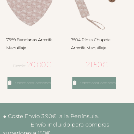
7569 Bandanas Arrecife
7504 Pinza Chupete
Maquillaje
Arrecife Maquillaje
20.00
€
21.50
€
Desde:
Seleccionar opciones
Seleccionar opciones
● Coste Envío 3.90€ a la Península.
-Envío incluido para compras
superiores a 150€.