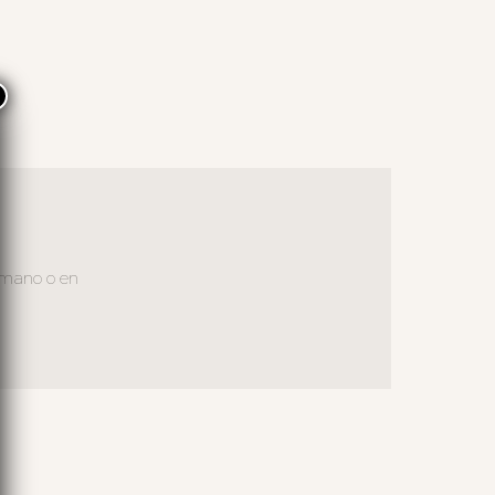
×
a mano o en
S