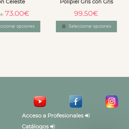
on Celeste
Polipiel Gris con Gris
73.00
€
99.50
€
e:
eccionar opciones
Seleccionar opciones
Acceso a Profesionales
Catálogos