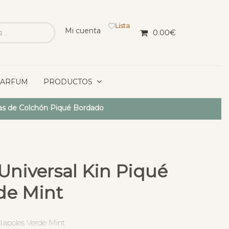
Lista
Mi cuenta
0.00
€
PARFUM
PRODUCTOS
as de Colchón Piqué Bordado
Universal Kin Piqué
de Mint
Napoles Verde Mint