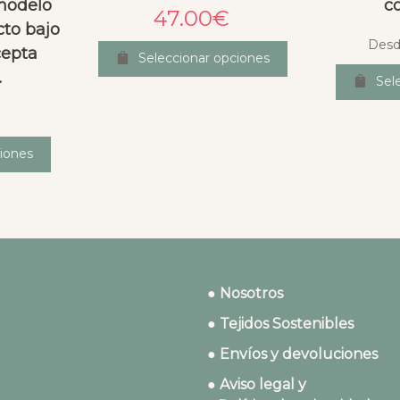
 modelo
c
47.00
€
cto bajo
Desd
cepta
Seleccionar opciones
.
Sel
iones
● Nosotros
● Tejidos Sostenibles
● Envíos y devoluciones
● Aviso legal y