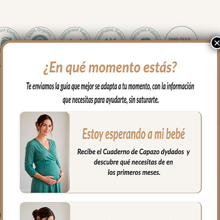
toque especial, las bajeras universales para colchón en piqué es el
justa al colchón mediante goma en todo el contorno. Puedes lavar 
 y secado al natural.
PRODUCTOS RELACIONADO