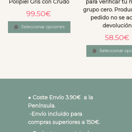
Polipiel Gris con Crudo
para verificar tu
grupo cero. Produ
99.50
€
pedido no se a
devolución
Seleccionar opciones
58.50
€
Seleccionar opc
● Coste Envío 3.90€ a la
Península.
-Envío incluido para
compras superiores a 150€.