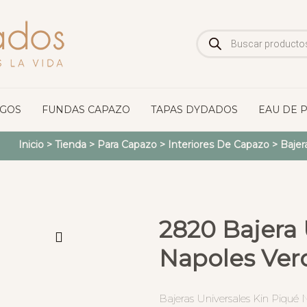
Búsqueda
de
productos
OGOS
FUNDAS CAPAZO
TAPAS DYDADOS
EAU DE 
Inicio
>
Tienda
>
Para Capazo
>
Interiores De Capazo
>
Bajer
2820 Bajera 
Napoles Ver
Bajeras Universales Kin Piqué 