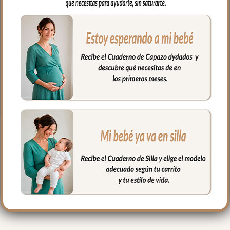
complemento que necesitas.
En tejido piqué liso; un piqué de algodón,
se ajusta al colchón mediante goma en
todo el contorno. Puedes lavar a mano o
en lavadora, siempre agua fría, jabones
no abrasivos y secado al natural.
Medidas máximo 80x38cm
PRODUCTOS
RELACIONADOS