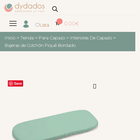
0
0.00
€
Lista
Inicio
>
Tienda
>
Para Capazo
>
Interiores De Capazo
>
Bajeras de Colchón Piqué Bordado
Save