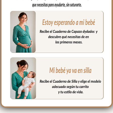
universales para colchón en piqué es el
complemento que necesitas.
En tejido piqué liso; un piqué de algodón,
se ajusta al colchón mediante goma en
todo el contorno. Puedes lavar a mano o
en lavadora, siempre agua fría, jabones
no abrasivos y secado al natural.
Medidas máximo 80x38cm
PRODUCTOS
RELACIONADOS