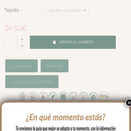
Tejido
24.50
€
AÑADIR AL CARRITO
Cualidades
Medidas
Envíos y Devoluciones
Para proteger el colchón de tu capazo o
darle un toque especial, las bajeras