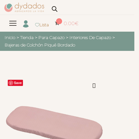
0
0.00
€
Lista
Inicio
>
Tienda
>
Para Capazo
>
Interiores De Capazo
>
Bajeras de Colchón Piqué Bordado
Save